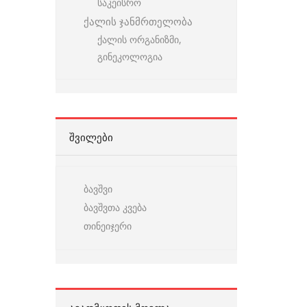
საკეისრო
ქალის ჯანმრთელობა
ქალის ორგანიზმი,
გინეკოლოგია
ᲨᲕᲘᲚᲔᲑᲘ
ბავშვი
ბავშვთა კვება
თინეიჯერი