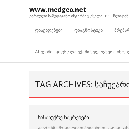
Skip
www.medgeo.net
to
ქართული სამედიცინო ინტერნეტ-ქსელი, 1996 წლიდან
content
დაავადებები
დიაგნოსტიკა
პრეპა
AI-ექიმი . ციფრული ექიმი ხელოვნური ინტ
TAG ARCHIVES: ᲡᲐᲩᲣᲥᲐᲠ
ᲡᲐᲡᲐᲩᲣᲥᲠᲔ ᲜᲐᲙᲠᲔᲑᲔᲑᲘ
ამაზონზე შეგიძლიათ შეიძინოთ კარგი სას