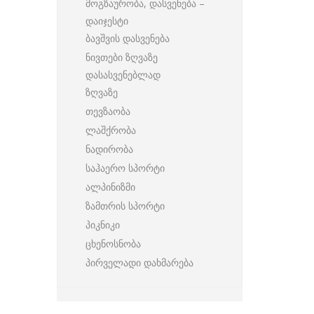
მოგზაურობა, დასვენება –
დაიჯესტი
ბავშვის დასვენება
ნივთები ზღვაზე
დასასვენებლად
ზღვაზე
თევზაობა
ლაშქრობა
ნადირობა
საჰაერო სპორტი
ალპინიზმი
ზამთრის სპორტი
პიკნიკი
ცხენოსნობა
პირველადი დახმარება