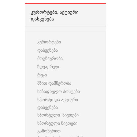
ᲙᲣᲠᲝᲠᲢᲔᲑᲘ, ᲐᲥᲢᲘᲣᲠᲘ
ᲓᲐᲡᲕᲔᲜᲔᲑᲐ
კურორტები
დასვენება
მოგზაურობა
ზღვა, რუჯი
რუჯი
მზით დამწვრობა
საზაფხულო პოსტები
სპორტი და აქტიური
დასვენება
სპორტული ნივთები
სპორტული ნივთები
გამოწერით