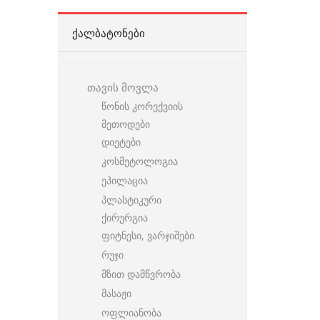
ᲥᲐᲚᲑᲐᲢᲝᲜᲔᲑᲘ
თავის მოვლა
წონის კორექვიის
მეთოდები
დიეტები
კოსმეტოლოგია
ეპილაცია
პლასტიკური
ქირურგია
ფიტნესი, ვარჯიშები
რუჯი
მზით დამწვრობა
მასაჟი
ოფლიანობა