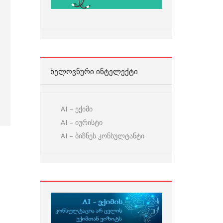
ᲮᲔᲚᲝᲕᲜᲣᲠᲘ ᲘᲜᲢᲔᲚᲔᲥᲢᲘ
AI – ექიმი
AI – იურისტი
AI – ბიზნეს კონსულტანტი