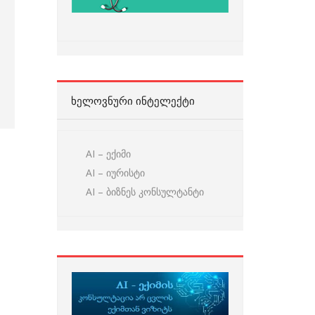
ᲮᲔᲚᲝᲕᲜᲣᲠᲘ ᲘᲜᲢᲔᲚᲔᲥᲢᲘ
AI – ექიმი
AI – იურისტი
AI – ბიზნეს კონსულტანტი