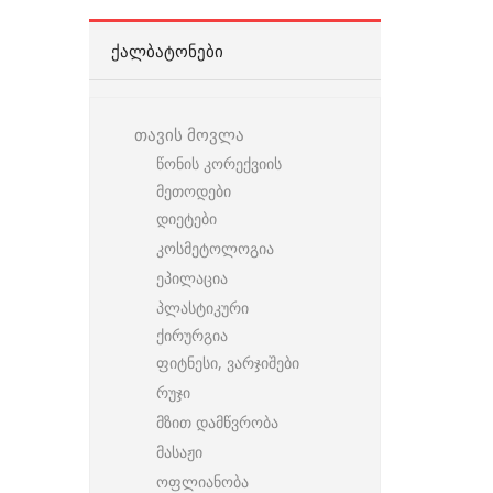
ᲥᲐᲚᲑᲐᲢᲝᲜᲔᲑᲘ
თავის მოვლა
წონის კორექვიის
მეთოდები
დიეტები
კოსმეტოლოგია
ეპილაცია
პლასტიკური
ქირურგია
ფიტნესი, ვარჯიშები
რუჯი
მზით დამწვრობა
მასაჟი
ოფლიანობა