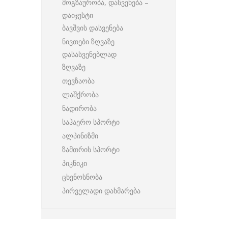
მოგზაურობა, დასვენება –
დაიჯესტი
ბავშვის დასვენება
ნივთები ზღვაზე
დასასვენებლად
ზღვაზე
თევზაობა
ლაშქრობა
ნადირობა
საჰაერო სპორტი
ალპინიზმი
ზამთრის სპორტი
პიკნიკი
ცხენოსნობა
პირველადი დახმარება