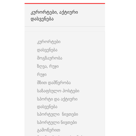
ᲙᲣᲠᲝᲠᲢᲔᲑᲘ, ᲐᲥᲢᲘᲣᲠᲘ
ᲓᲐᲡᲕᲔᲜᲔᲑᲐ
კურორტები
დასვენება
მოგზაურობა
ზღვა, რუჯი
რუჯი
მზით დამწვრობა
საზაფხულო პოსტები
სპორტი და აქტიური
დასვენება
სპორტული ნივთები
სპორტული ნივთები
გამოწერით