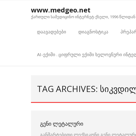
Skip
www.medgeo.net
to
ქართული სამედიცინო ინტერნეტ-ქსელი, 1996 წლიდან
content
დაავადებები
დიაგნოსტიკა
პრეპა
AI-ექიმი . ციფრული ექიმი ხელოვნური ინტ
TAG ARCHIVES: ᲡᲘᲙᲕᲓᲘ
ᲒᲔᲜᲘ ᲚᲔᲢᲐᲚᲣᲠᲘ
განმარტებითი ლექსიკონი გენი ლეტალური