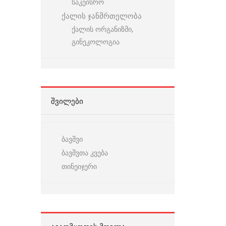
საკეისრო
ქალის ჯანმრთელობა
ქალის ორგანიზმი,
გინეკოლოგია
ᲨᲕᲘᲚᲔᲑᲘ
ბავშვი
ბავშვთა კვება
თინეიჯერი