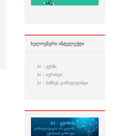
ᲮᲔᲚᲝᲕᲜᲣᲠᲘ ᲘᲜᲢᲔᲚᲔᲥᲢᲘ
AI – ექიმი
AI – იურისტი
AI – ბიზნეს კონსულტანტი