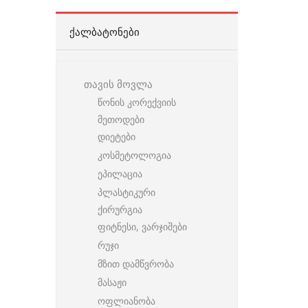
ᲥᲐᲚᲑᲐᲢᲝᲜᲔᲑᲘ
თავის მოვლა
წონის კორექვიის
მეთოდები
დიეტები
კოსმეტოლოგია
ეპილაცია
პლასტიკური
ქირურგია
ფიტნესი, ვარჯიშები
რუჯი
მზით დამწვრობა
მასაჟი
ოფლიანობა