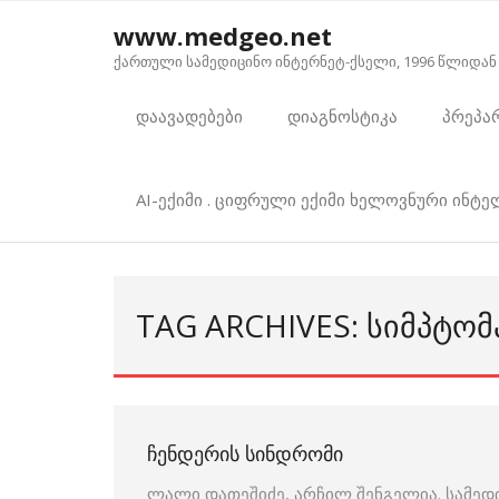
Skip
www.medgeo.net
to
ქართული სამედიცინო ინტერნეტ-ქსელი, 1996 წლიდან
content
დაავადებები
დიაგნოსტიკა
პრეპა
AI-ექიმი . ციფრული ექიმი ხელოვნური ინტ
TAG ARCHIVES: ᲡᲘᲛᲞᲢᲝ
ᲩᲔᲜᲓᲔᲠᲘᲡ ᲡᲘᲜᲓᲠᲝᲛᲘ
ლალი დათეშიძე, არჩილ შენგელია. სამედ