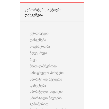
ᲙᲣᲠᲝᲠᲢᲔᲑᲘ, ᲐᲥᲢᲘᲣᲠᲘ
ᲓᲐᲡᲕᲔᲜᲔᲑᲐ
კურორტები
დასვენება
მოგზაურობა
ზღვა, რუჯი
რუჯი
მზით დამწვრობა
საზაფხულო პოსტები
სპორტი და აქტიური
დასვენება
სპორტული ნივთები
სპორტული ნივთები
გამოწერით