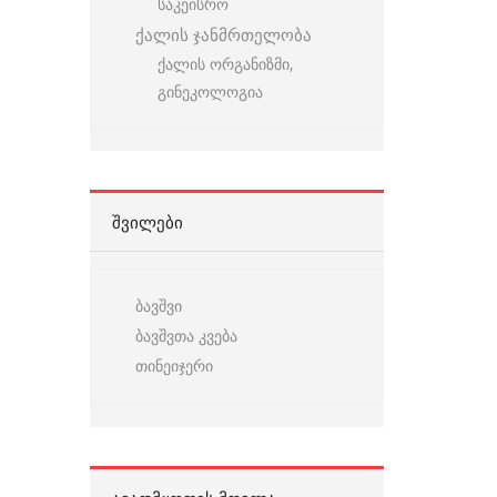
საკეისრო
ქალის ჯანმრთელობა
ქალის ორგანიზმი,
გინეკოლოგია
ᲨᲕᲘᲚᲔᲑᲘ
ბავშვი
ბავშვთა კვება
თინეიჯერი