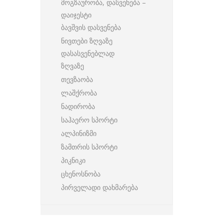
მოგზაურობა, დასვენება –
დაიჯესტი
ბავშვის დასვენება
ნივთები ზღვაზე
დასასვენებლად
ზღვაზე
თევზაობა
ლაშქრობა
ნადირობა
საჰაერო სპორტი
ალპინიზმი
ზამთრის სპორტი
პიკნიკი
ცხენოსნობა
პირველადი დახმარება