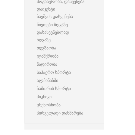
მოგზაურობა, დასვენება –
დაიჯესტი
ბავშვის დასვენება
ნივთები ზღვაზე
დასასვენებლად
ზღვაზე
თევზაობა
ლაშქრობა
ნადირობა
საჰაერო სპორტი
ალპინიზმი
ზამთრის სპორტი
პიკნიკი
ცხენოსნობა
პირველადი დახმარება