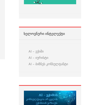
ᲮᲔᲚᲝᲕᲜᲣᲠᲘ ᲘᲜᲢᲔᲚᲔᲥᲢᲘ
AI – ექიმი
AI – იურისტი
AI – ბიზნეს კონსულტანტი