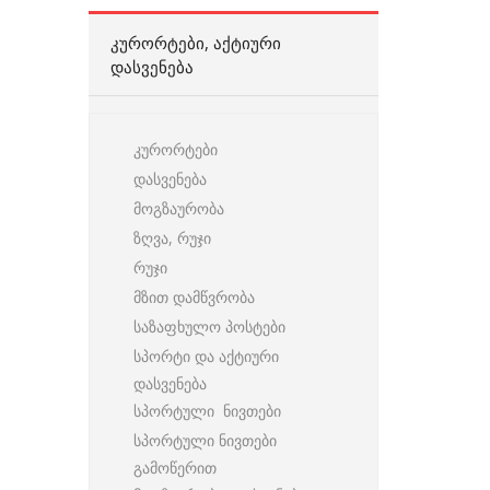
ᲙᲣᲠᲝᲠᲢᲔᲑᲘ, ᲐᲥᲢᲘᲣᲠᲘ
ᲓᲐᲡᲕᲔᲜᲔᲑᲐ
კურორტები
დასვენება
მოგზაურობა
ზღვა, რუჯი
რუჯი
მზით დამწვრობა
საზაფხულო პოსტები
სპორტი და აქტიური
დასვენება
სპორტული ნივთები
სპორტული ნივთები
გამოწერით