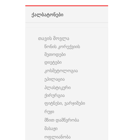
ᲥᲐᲚᲑᲐᲢᲝᲜᲔᲑᲘ
თავის მოვლა
წონის კორექვიის
მეთოდები
დიეტები
კოსმეტოლოგია
ეპილაცია
პლასტიკური
ქირურგია
ფიტნესი, ვარჯიშები
რუჯი
მზით დამწვრობა
მასაჟი
ოფლიანობა