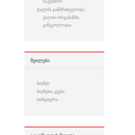
საკეისრო
ქალის ჯანმრთელობა
ქალის ორგანიზმი,
გინეკოლოგია
ᲨᲕᲘᲚᲔᲑᲘ
ბავშვი
ბავშვთა კვება
თინეიჯერი