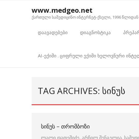
Skip
www.medgeo.net
to
ქართული სამედიცინო ინტერნეტ-ქსელი, 1996 წლიდან
content
დაავადებები
დიაგნოსტიკა
პრეპა
AI-ექიმი . ციფრული ექიმი ხელოვნური ინტ
TAG ARCHIVES: ᲡᲘᲜᲣᲡ
ᲡᲘᲜᲣᲡ – ᲗᲠᲝᲛᲑᲝᲖᲘ
ლალი დათეშიძე, არჩილ შენგელია. სამედ