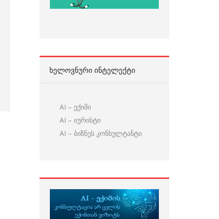
ᲮᲔᲚᲝᲕᲜᲣᲠᲘ ᲘᲜᲢᲔᲚᲔᲥᲢᲘ
AI – ექიმი
AI – იურისტი
AI – ბიზნეს კონსულტანტი