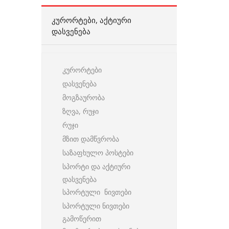
ᲙᲣᲠᲝᲠᲢᲔᲑᲘ, ᲐᲥᲢᲘᲣᲠᲘ
ᲓᲐᲡᲕᲔᲜᲔᲑᲐ
კურორტები
დასვენება
მოგზაურობა
ზღვა, რუჯი
რუჯი
მზით დამწვრობა
საზაფხულო პოსტები
სპორტი და აქტიური
დასვენება
სპორტული ნივთები
სპორტული ნივთები
გამოწერით