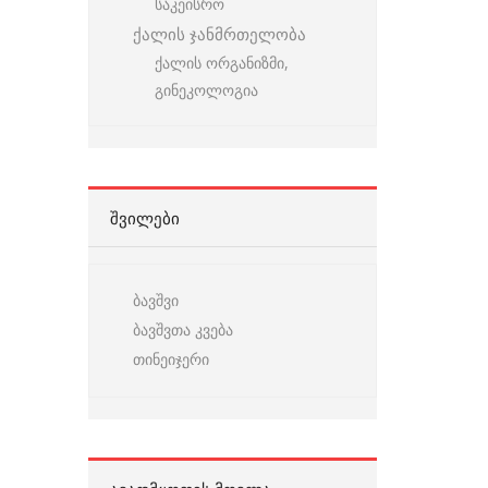
საკეისრო
ქალის ჯანმრთელობა
ქალის ორგანიზმი,
გინეკოლოგია
ᲨᲕᲘᲚᲔᲑᲘ
ბავშვი
ბავშვთა კვება
თინეიჯერი