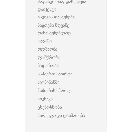
მოგზაურობა, დასვენება –
დაიჯესტი
ბავშვის დასვენება
ნივთები ზღვაზე
დასასვენებლად
ზღვაზე
თევზაობა
ლაშქრობა
ნადირობა
საჰაერო სპორტი
ალპინიზმი
ზამთრის სპორტი
პიკნიკი
ცხენოსნობა
პირველადი დახმარება