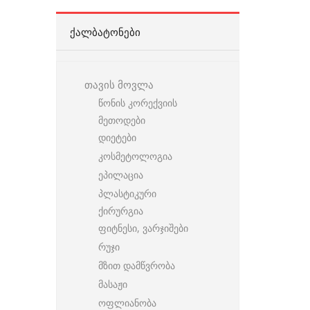
ᲥᲐᲚᲑᲐᲢᲝᲜᲔᲑᲘ
თავის მოვლა
წონის კორექვიის
მეთოდები
დიეტები
კოსმეტოლოგია
ეპილაცია
პლასტიკური
ქირურგია
ფიტნესი, ვარჯიშები
რუჯი
მზით დამწვრობა
მასაჟი
ოფლიანობა