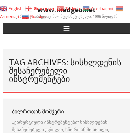
Skip
www.medgeo.net
English
Georgian
Turkish
Azerbaijani
to
Armenian
Russian
ქართული სამედიცინო ინტერნეტ-ქსელი, 1996 წლიდან
content
TAG ARCHIVES: ᲡᲘᲡᲮᲚᲓᲔᲜᲘᲡ
ᲨᲔᲡᲐᲩᲔᲠᲔᲑᲔᲚᲘ
ᲘᲜᲡᲢᲠᲣᲛᲔᲜᲢᲔᲑᲘ
ᲑᲘᲚᲠᲝᲗᲘᲡ ᲛᲝᲛᲭᲔᲠᲘ
,,ქირურგიული ინსტრუმენტები” სისხლდენის
შესაჩერებელი უკბილო, სწორი ან მოხრილი,