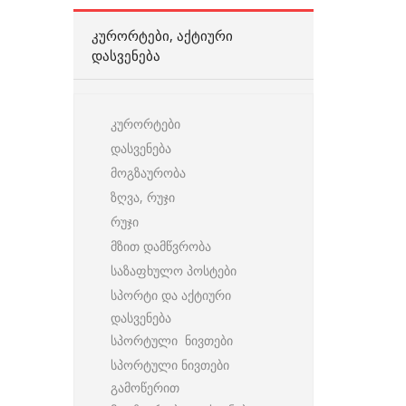
ᲙᲣᲠᲝᲠᲢᲔᲑᲘ, ᲐᲥᲢᲘᲣᲠᲘ
ᲓᲐᲡᲕᲔᲜᲔᲑᲐ
კურორტები
დასვენება
მოგზაურობა
ზღვა, რუჯი
რუჯი
მზით დამწვრობა
საზაფხულო პოსტები
სპორტი და აქტიური
დასვენება
სპორტული ნივთები
სპორტული ნივთები
გამოწერით