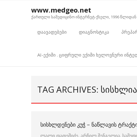
Skip
www.medgeo.net
to
ქართული სამედიცინო ინტერნეტ-ქსელი, 1996 წლიდან
content
დაავადებები
დიაგნოსტიკა
პრეპა
AI-ექიმი . ციფრული ექიმი ხელოვნური ინტ
TAG ARCHIVES: ᲡᲘᲡᲮᲚ
ᲡᲘᲡᲮᲚᲓᲔᲜᲔᲑᲘ ᲙᲣᲭ – ᲜᲐᲬᲚᲐᲕᲘᲡ ᲢᲠᲐᲥᲢ
ლალი დათეშიძე, არჩილ შენგელია. სამედ