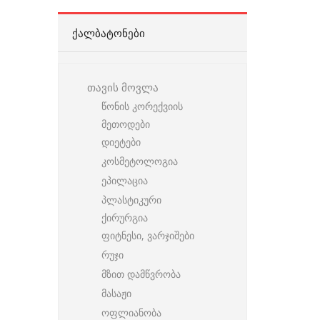
ᲥᲐᲚᲑᲐᲢᲝᲜᲔᲑᲘ
თავის მოვლა
წონის კორექვიის
მეთოდები
დიეტები
კოსმეტოლოგია
ეპილაცია
პლასტიკური
ქირურგია
ფიტნესი, ვარჯიშები
რუჯი
მზით დამწვრობა
მასაჟი
ოფლიანობა