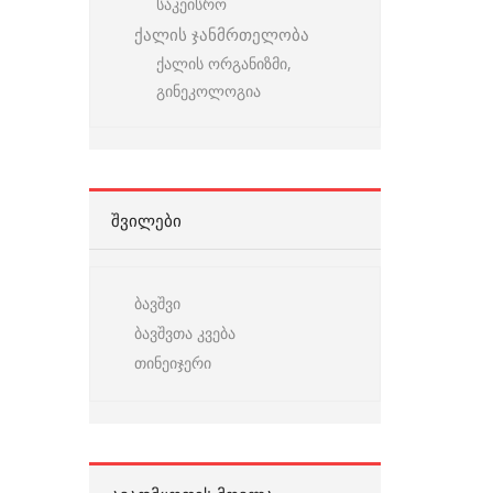
საკეისრო
ქალის ჯანმრთელობა
ქალის ორგანიზმი,
გინეკოლოგია
ᲨᲕᲘᲚᲔᲑᲘ
ბავშვი
ბავშვთა კვება
თინეიჯერი