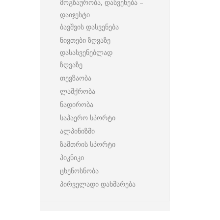
მოგზაურობა, დასვენება –
დაიჯესტი
ბავშვის დასვენება
ნივთები ზღვაზე
დასასვენებლად
ზღვაზე
თევზაობა
ლაშქრობა
ნადირობა
საჰაერო სპორტი
ალპინიზმი
ზამთრის სპორტი
პიკნიკი
ცხენოსნობა
პირველადი დახმარება