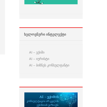
ᲮᲔᲚᲝᲕᲜᲣᲠᲘ ᲘᲜᲢᲔᲚᲔᲥᲢᲘ
AI – ექიმი
AI – იურისტი
AI – ბიზნეს კონსულტანტი