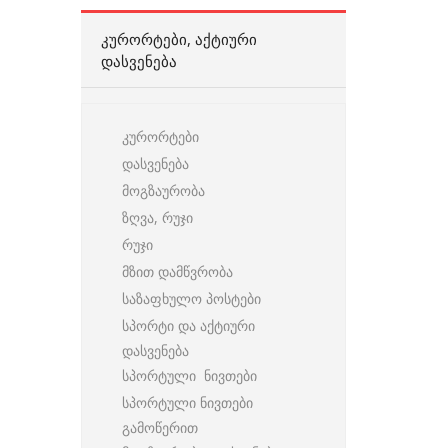
ᲙᲣᲠᲝᲠᲢᲔᲑᲘ, ᲐᲥᲢᲘᲣᲠᲘ
ᲓᲐᲡᲕᲔᲜᲔᲑᲐ
კურორტები
დასვენება
მოგზაურობა
ზღვა, რუჯი
რუჯი
მზით დამწვრობა
საზაფხულო პოსტები
სპორტი და აქტიური
დასვენება
სპორტული ნივთები
სპორტული ნივთები
გამოწერით