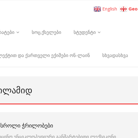
English
Geo
რატები
სოც.ქსელები
სტუდენტი
ელექტით და ქართველი ექიმები ონ-ლაინ
სხვადასხვა
ᲜᲘᲚᲐᲛᲘᲓ
ᲜᲐᲡᲠᲝᲚᲘ ᲭᲠᲘᲚᲝᲑᲔᲑᲘ
იცინო ენციკლოპედიური განმარტებითი ლექსიკონი