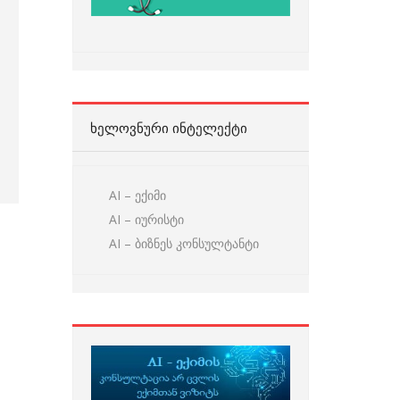
ᲮᲔᲚᲝᲕᲜᲣᲠᲘ ᲘᲜᲢᲔᲚᲔᲥᲢᲘ
AI – ექიმი
AI – იურისტი
AI – ბიზნეს კონსულტანტი