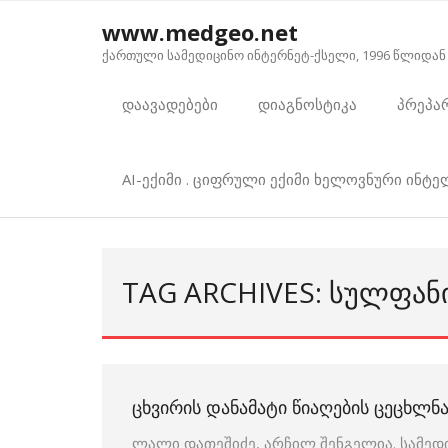
Skip
www.medgeo.net
to
ქართული სამედიცინო ინტერნეტ-ქსელი, 1996 წლიდან
content
დაავადებები
დიაგნოსტიკა
პრეპა
AI-ექიმი . ციფრული ექიმი ხელოვნური ინტ
TAG ARCHIVES: ᲡᲣᲚᲤᲐ
ᲪᲮᲕᲘᲠᲘᲡ ᲓᲐᲜᲐᲛᲐᲢᲘ ᲬᲘᲐᲦᲔᲑᲘᲡ ᲪᲔᲪᲮᲚ
ლალი დათეშიძე, არჩილ შენგელია. სამედ