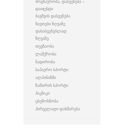
მოგზაურობა, დასვენება –
დაიჯესტი
ბავშვის დასვენება
ნივთები ზღვაზე
დასასვენებლად
ზღვაზე
თევზაობა
ლაშქრობა
ნადირობა
საჰაერო სპორტი
ალპინიზმი
ზამთრის სპორტი
პიკნიკი
ცხენოსნობა
პირველადი დახმარება