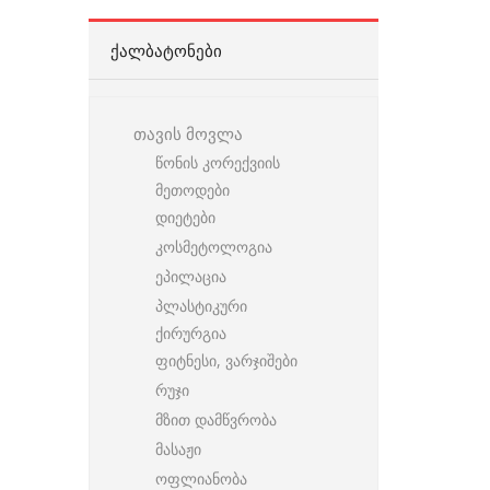
ᲥᲐᲚᲑᲐᲢᲝᲜᲔᲑᲘ
თავის მოვლა
წონის კორექვიის
მეთოდები
დიეტები
კოსმეტოლოგია
ეპილაცია
პლასტიკური
ქირურგია
ფიტნესი, ვარჯიშები
რუჯი
მზით დამწვრობა
მასაჟი
ოფლიანობა