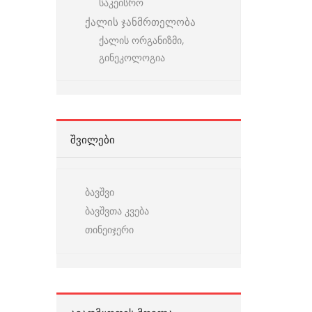
საკეისრო
ქალის ჯანმრთელობა
ქალის ორგანიზმი,
გინეკოლოგია
ᲨᲕᲘᲚᲔᲑᲘ
ბავშვი
ბავშვთა კვება
თინეიჯერი