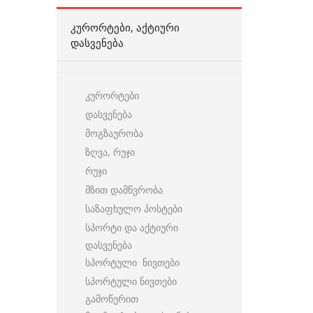
ᲙᲣᲠᲝᲠᲢᲔᲑᲘ, ᲐᲥᲢᲘᲣᲠᲘ
ᲓᲐᲡᲕᲔᲜᲔᲑᲐ
კურორტები
დასვენება
მოგზაურობა
ზღვა, რუჯი
რუჯი
მზით დამწვრობა
საზაფხულო პოსტები
სპორტი და აქტიური
დასვენება
სპორტული ნივთები
სპორტული ნივთები
გამოწერით