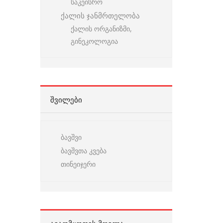
საკეისრო
ქალის ჯანმრთელობა
ქალის ორგანიზმი,
გინეკოლოგია
ᲨᲕᲘᲚᲔᲑᲘ
ბავშვი
ბავშვთა კვება
თინეიჯერი