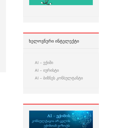
ᲮᲔᲚᲝᲕᲜᲣᲠᲘ ᲘᲜᲢᲔᲚᲔᲥᲢᲘ
AI – ექიმი
AI – იურისტი
AI – ბიზნეს კონსულტანტი