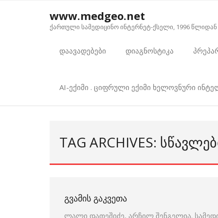
Skip
www.medgeo.net
to
ქართული სამედიცინო ინტერნეტ-ქსელი, 1996 წლიდან
content
დაავადებები
დიაგნოსტიკა
პრეპა
AI-ექიმი . ციფრული ექიმი ხელოვნური ინტ
TAG ARCHIVES: ᲡᲬᲐᲕᲚᲔᲑ
ᲒᲕᲐᲛᲘᲡ ᲒᲐᲙᲕᲔᲗᲐ
ლალი დათეშიძე, არჩილ შენგელია. სამედ