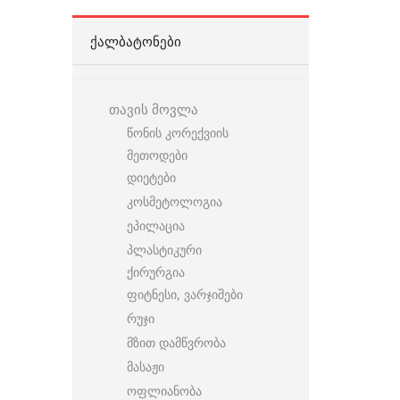
ᲥᲐᲚᲑᲐᲢᲝᲜᲔᲑᲘ
თავის მოვლა
წონის კორექვიის
მეთოდები
დიეტები
კოსმეტოლოგია
ეპილაცია
პლასტიკური
ქირურგია
ფიტნესი, ვარჯიშები
რუჯი
მზით დამწვრობა
მასაჟი
ოფლიანობა