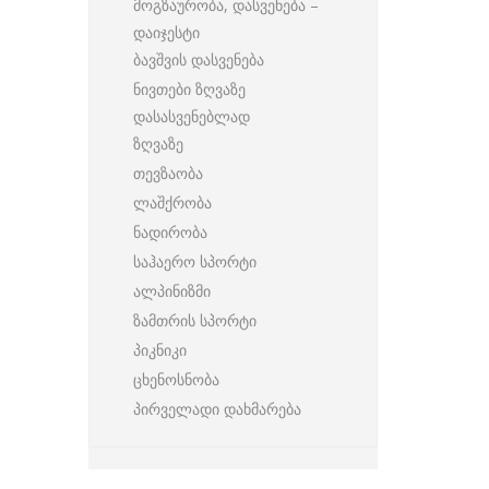
მოგზაურობა, დასვენება –
დაიჯესტი
ბავშვის დასვენება
ნივთები ზღვაზე
დასასვენებლად
ზღვაზე
თევზაობა
ლაშქრობა
ნადირობა
საჰაერო სპორტი
ალპინიზმი
ზამთრის სპორტი
პიკნიკი
ცხენოსნობა
პირველადი დახმარება