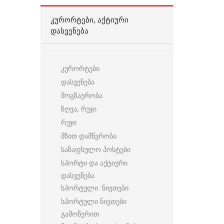
ᲙᲣᲠᲝᲠᲢᲔᲑᲘ, ᲐᲥᲢᲘᲣᲠᲘ
ᲓᲐᲡᲕᲔᲜᲔᲑᲐ
კურორტები
დასვენება
მოგზაურობა
ზღვა, რუჯი
რუჯი
მზით დამწვრობა
საზაფხულო პოსტები
სპორტი და აქტიური
დასვენება
სპორტული ნივთები
სპორტული ნივთები
გამოწერით