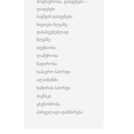
მოგზაურობა, დასვენება –
დაიჯესტი
ბავშვის დასვენება
ნივთები ზღვაზე
დასასვენებლად
ზღვაზე
თევზაობა
ლაშქრობა
ნადირობა
საჰაერო სპორტი
ალპინიზმი
ზამთრის სპორტი
პიკნიკი
ცხენოსნობა
პირველადი დახმარება