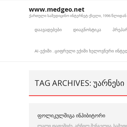
Skip
www.medgeo.net
to
ქართული სამედიცინო ინტერნეტ-ქსელი, 1996 წლიდან
content
დაავადებები
დიაგნოსტიკა
პრეპა
AI-ექიმი . ციფრული ექიმი ხელოვნური ინტ
TAG ARCHIVES: ᲣᲐᲠᲜᲔᲡᲘ
ᲤᲝᲚᲘᲙᲣᲚᲨᲘᲒᲐ ᲘᲜᲰᲘᲑᲘᲢᲝᲠᲘ
ლალი დათეშიძე, არჩილ შენგელია. სამედ