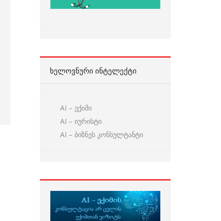
ᲮᲔᲚᲝᲕᲜᲣᲠᲘ ᲘᲜᲢᲔᲚᲔᲥᲢᲘ
AI – ექიმი
AI – იურისტი
AI – ბიზნეს კონსულტანტი