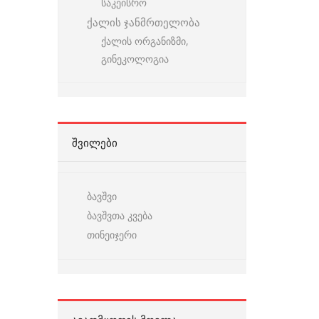
საკეისრო
ქალის ჯანმრთელობა
ქალის ორგანიზმი,
გინეკოლოგია
ᲨᲕᲘᲚᲔᲑᲘ
ბავშვი
ბავშვთა კვება
თინეიჯერი