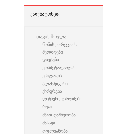
ᲥᲐᲚᲑᲐᲢᲝᲜᲔᲑᲘ
თავის მოვლა
წონის კორექვიის
მეთოდები
დიეტები
კოსმეტოლოგია
ეპილაცია
პლასტიკური
ქირურგია
ფიტნესი, ვარჯიშები
რუჯი
მზით დამწვრობა
მასაჟი
ოფლიანობა