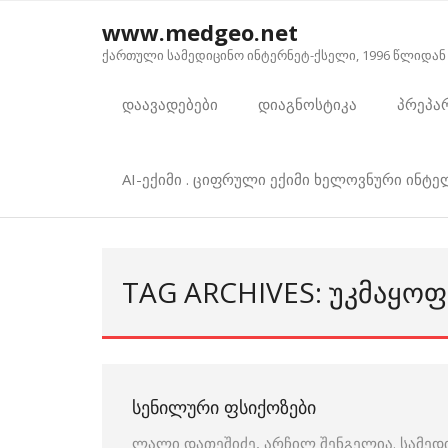
Skip
www.medgeo.net
to
ქართული სამედიცინო ინტერნეტ-ქსელი, 1996 წლიდან
content
დაავადებები
დიაგნოსტიკა
პრეპა
AI-ექიმი . ციფრული ექიმი ხელოვნური ინტ
TAG ARCHIVES: ᲣᲙᲛᲐᲧᲝ
ᲡᲔᲜᲘᲚᲣᲠᲘ ᲤᲡᲘᲥᲝᲖᲔᲑᲘ
ლალი დათეშიძე, არჩილ შენგელია. სამედ