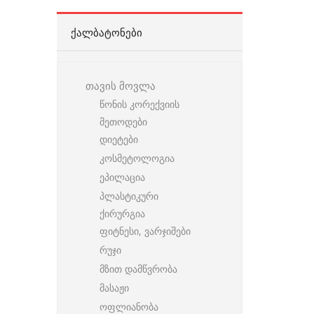
ᲥᲐᲚᲑᲐᲢᲝᲜᲔᲑᲘ
თავის მოვლა
წონის კორექვიის
მეთოდები
დიეტები
კოსმეტოლოგია
ეპილაცია
პლასტიკური
ქირურგია
ფიტნესი, ვარჯიშები
რუჯი
მზით დამწვრობა
მასაჟი
ოფლიანობა