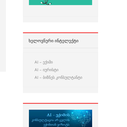
ᲮᲔᲚᲝᲕᲜᲣᲠᲘ ᲘᲜᲢᲔᲚᲔᲥᲢᲘ
AI – ექიმი
AI – იურისტი
AI – ბიზნეს კონსულტანტი