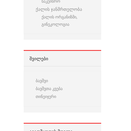
საკეისრო
ქალის ჯანმრთელობა
ქალის ორგანიზმი,
გინეკოლოგია
ᲨᲕᲘᲚᲔᲑᲘ
ბავშვი
ბავშვთა კვება
თინეიჯერი