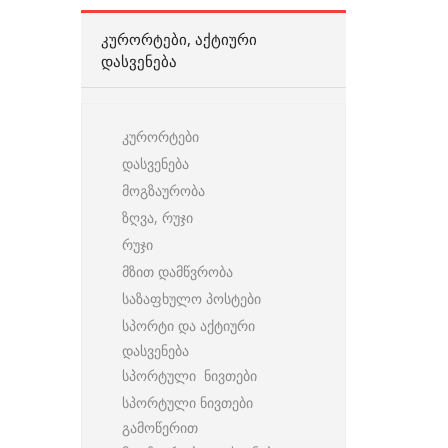
ᲙᲣᲠᲝᲠᲢᲔᲑᲘ, ᲐᲥᲢᲘᲣᲠᲘ
ᲓᲐᲡᲕᲔᲜᲔᲑᲐ
კურორტები
დასვენება
მოგზაურობა
ზღვა, რუჯი
რუჯი
მზით დამწვრობა
საზაფხულო პოსტები
სპორტი და აქტიური
დასვენება
სპორტული ნივთები
სპორტული ნივთები
გამოწერით