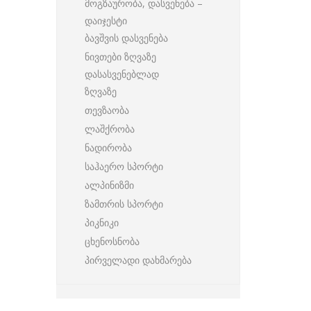
მოგზაურობა, დასვენება –
დაიჯესტი
ბავშვის დასვენება
ნივთები ზღვაზე
დასასვენებლად
ზღვაზე
თევზაობა
ლაშქრობა
ნადირობა
საჰაერო სპორტი
ალპინიზმი
ზამთრის სპორტი
პიკნიკი
ცხენოსნობა
პირველადი დახმარება