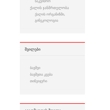
საკეისრო
ქალის ჯანმრთელობა
ქალის ორგანიზმი,
გინეკოლოგია
ᲨᲕᲘᲚᲔᲑᲘ
ბავშვი
ბავშვთა კვება
თინეიჯერი