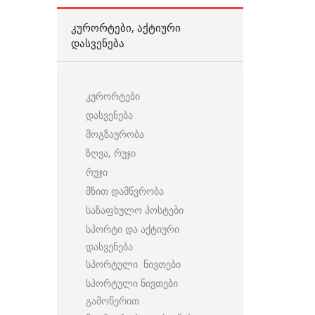
ᲙᲣᲠᲝᲠᲢᲔᲑᲘ, ᲐᲥᲢᲘᲣᲠᲘ
ᲓᲐᲡᲕᲔᲜᲔᲑᲐ
კურორტები
დასვენება
მოგზაურობა
ზღვა, რუჯი
რუჯი
მზით დამწვრობა
საზაფხულო პოსტები
სპორტი და აქტიური
დასვენება
სპორტული ნივთები
სპორტული ნივთები
გამოწერით