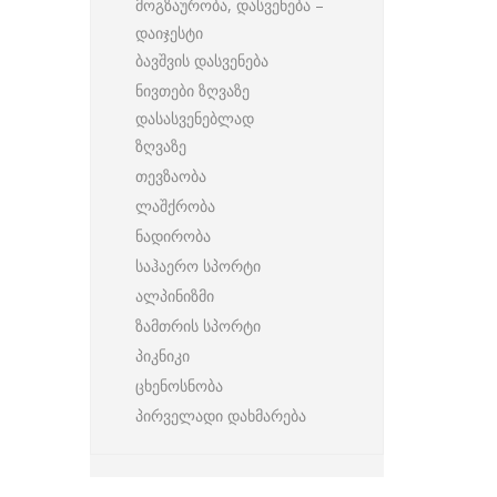
მოგზაურობა, დასვენება –
დაიჯესტი
ბავშვის დასვენება
ნივთები ზღვაზე
დასასვენებლად
ზღვაზე
თევზაობა
ლაშქრობა
ნადირობა
საჰაერო სპორტი
ალპინიზმი
ზამთრის სპორტი
პიკნიკი
ცხენოსნობა
პირველადი დახმარება