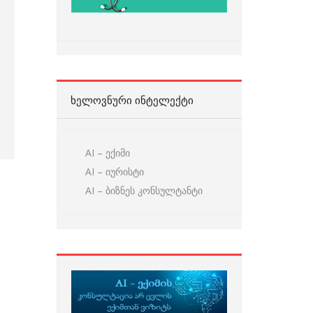
ᲮᲔᲚᲝᲕᲜᲣᲠᲘ ᲘᲜᲢᲔᲚᲔᲥᲢᲘ
AI – ექიმი
AI – იურისტი
AI – ბიზნეს კონსულტანტი