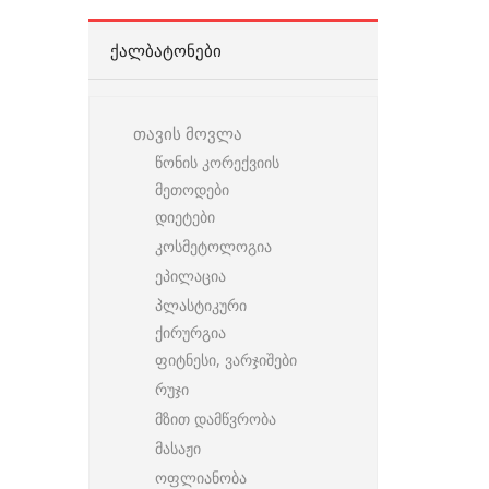
ᲥᲐᲚᲑᲐᲢᲝᲜᲔᲑᲘ
თავის მოვლა
წონის კორექვიის
მეთოდები
დიეტები
კოსმეტოლოგია
ეპილაცია
პლასტიკური
ქირურგია
ფიტნესი, ვარჯიშები
რუჯი
მზით დამწვრობა
მასაჟი
ოფლიანობა