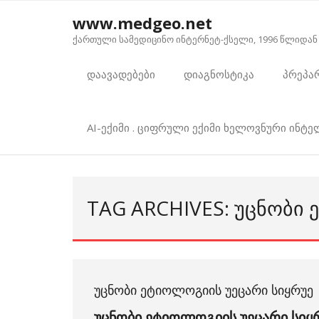
Skip
www.medgeo.net
to
ქართული სამედიცინო ინტერნეტ-ქსელი, 1996 წლიდან
content
დაავადებები
დიაგნოსტიკა
პრეპა
AI-ექიმი . ციფრული ექიმი ხელოვნური ინტ
TAG ARCHIVES: ᲣᲪᲜᲝᲑᲘ
ᲣᲪᲜᲝᲑᲘ ᲔᲢᲘᲝᲚᲝᲒᲘᲘᲡ ᲣᲔᲪᲐᲠᲘ ᲡᲘᲧᲠᲣᲔ
უცნობი ეტიოლოგიის უეცარი სიყ