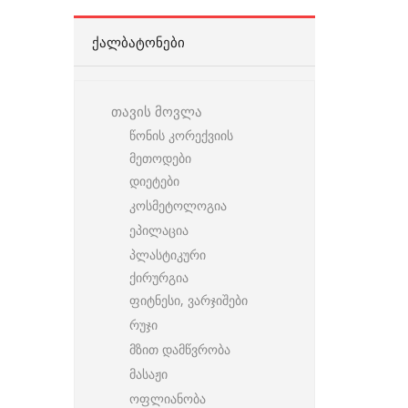
ᲥᲐᲚᲑᲐᲢᲝᲜᲔᲑᲘ
თავის მოვლა
წონის კორექვიის
მეთოდები
დიეტები
კოსმეტოლოგია
ეპილაცია
პლასტიკური
ქირურგია
ფიტნესი, ვარჯიშები
რუჯი
მზით დამწვრობა
მასაჟი
ოფლიანობა