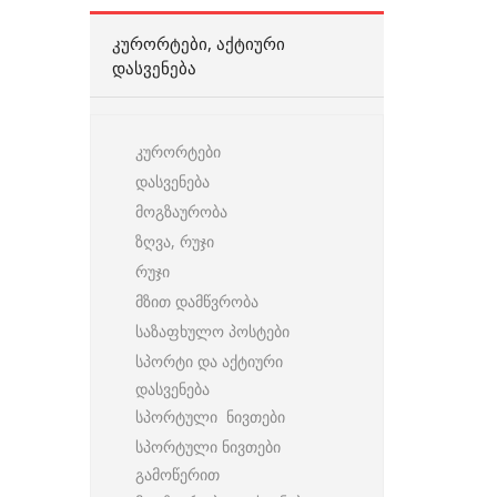
ᲙᲣᲠᲝᲠᲢᲔᲑᲘ, ᲐᲥᲢᲘᲣᲠᲘ
ᲓᲐᲡᲕᲔᲜᲔᲑᲐ
კურორტები
დასვენება
მოგზაურობა
ზღვა, რუჯი
რუჯი
მზით დამწვრობა
საზაფხულო პოსტები
სპორტი და აქტიური
დასვენება
სპორტული ნივთები
სპორტული ნივთები
გამოწერით