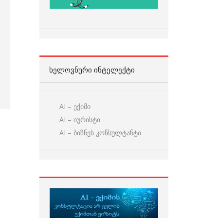
ᲮᲔᲚᲝᲕᲜᲣᲠᲘ ᲘᲜᲢᲔᲚᲔᲥᲢᲘ
AI – ექიმი
AI – იურისტი
AI – ბიზნეს კონსულტანტი