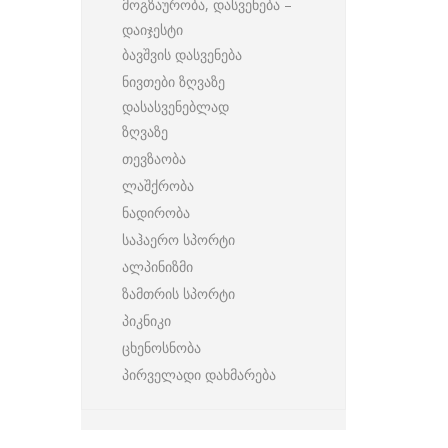
მოგზაურობა, დასვენება –
დაიჯესტი
ბავშვის დასვენება
ნივთები ზღვაზე
დასასვენებლად
ზღვაზე
თევზაობა
ლაშქრობა
ნადირობა
საჰაერო სპორტი
ალპინიზმი
ზამთრის სპორტი
პიკნიკი
ცხენოსნობა
პირველადი დახმარება