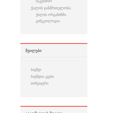
საკეისრო
ქალის ჯანმრთელობა
ქალის ორგანიზმი,
გინეკოლოგია
ᲨᲕᲘᲚᲔᲑᲘ
ბავშვი
ბავშვთა კვება
თინეიჯერი