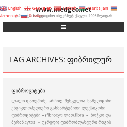
Skip
www.medgeo.net
English
Georgian
Turkish
Azerbaijani
to
Armenian
Russian
ქართული სამედიცინო ინტერნეტ-ქსელი, 1996 წლიდან
content
TAG ARCHIVES: ᲤᲘᲑᲠᲘᲚᲣᲠ
ᲤᲘᲑᲠᲝᲪᲘᲢᲔᲑᲘ
ლალი დათეშიძე, არჩილ შენგელია. სამედიცინო
ენციკლოპედიური განმარტებითი ლექსიკონი
ფიბროციტები – (fibrocyti ლათ.fibra – ბოჭკო და
ბერძნ.cytos – უჯრედი) ფიბრობლასტური რიგის