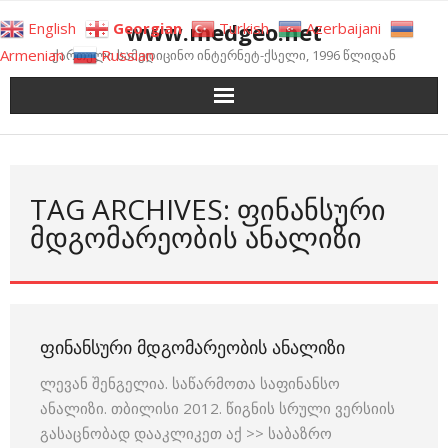
Skip
www.medgeo.net
English
Georgian
Turkish
Azerbaijani
to
Armenian
Russian
ქართული სამედიცინო ინტერნეტ-ქსელი, 1996 წლიდან
content
TAG ARCHIVES: ᲤᲘᲜᲐᲜᲡᲣᲠᲘ
ᲛᲓᲒᲝᲛᲐᲠᲔᲝᲑᲘᲡ ᲐᲜᲐᲚᲘᲖᲘ
ᲤᲘᲜᲐᲜᲡᲣᲠᲘ ᲛᲓᲒᲝᲛᲐᲠᲔᲝᲑᲘᲡ ᲐᲜᲐᲚᲘᲖᲘ
ლევან შენგელია. საწარმოთა საფინანსო
ანალიზი. თბილისი 2012. წიგნის სრული ვერსიის
გასაცნობად დააკლიკეთ აქ >> საბაზრო