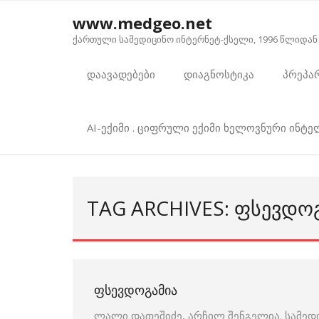
Skip
www.medgeo.net
to
ქართული სამედიცინო ინტერნეტ-ქსელი, 1996 წლიდან
content
დაავადებები
დიაგნოსტიკა
პრეპა
AI-ექიმი . ციფრული ექიმი ხელოვნური ინტ
TAG ARCHIVES: ᲤᲡᲔᲕᲓᲝ
ᲤᲡᲔᲕᲓᲝᲒᲐᲛᲘᲐ
ლალი დათეშიძე, არჩილ შენგელია. სამედ