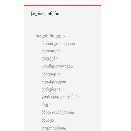
ᲥᲐᲚᲑᲐᲢᲝᲜᲔᲑᲘ
თავის მოვლა
წონის კორექვიის
მეთოდები
დიეტები
კოსმეტოლოგია
ეპილაცია
პლასტიკური
ქირურგია
ფიტნესი, ვარჯიშები
რუჯი
მზით დამწვრობა
მასაჟი
ოფლიანობა