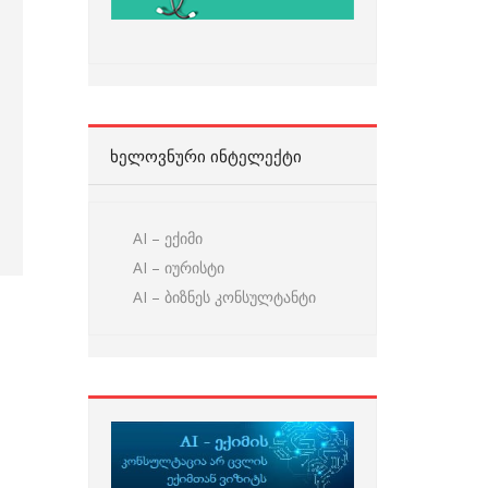
ᲮᲔᲚᲝᲕᲜᲣᲠᲘ ᲘᲜᲢᲔᲚᲔᲥᲢᲘ
AI – ექიმი
AI – იურისტი
AI – ბიზნეს კონსულტანტი