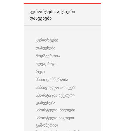
ᲙᲣᲠᲝᲠᲢᲔᲑᲘ, ᲐᲥᲢᲘᲣᲠᲘ
ᲓᲐᲡᲕᲔᲜᲔᲑᲐ
კურორტები
დასვენება
მოგზაურობა
ზღვა, რუჯი
რუჯი
მზით დამწვრობა
საზაფხულო პოსტები
სპორტი და აქტიური
დასვენება
სპორტული ნივთები
სპორტული ნივთები
გამოწერით