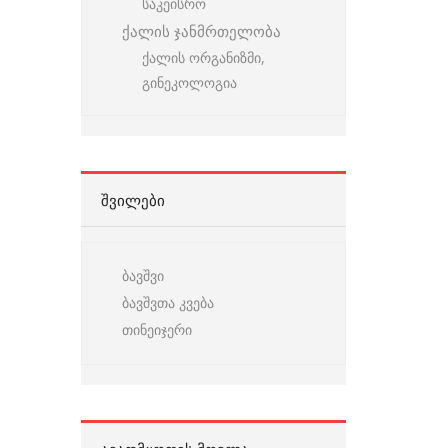
საკეისრო
ქალის ჯანმრთელობა
ქალის ორგანიზმი,
გინეკოლოგია
ᲨᲕᲘᲚᲔᲑᲘ
ბავშვი
ბავშვთა კვება
თინეიჯერი