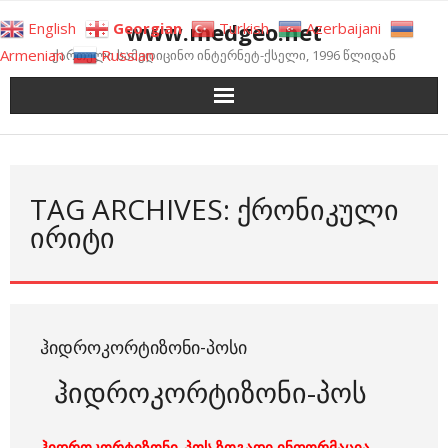
Skip
www.medgeo.net
English
Georgian
Turkish
Azerbaijani
to
Armenian
Russian
ქართული სამედიცინო ინტერნეტ-ქსელი, 1996 წლიდან
content
TAG ARCHIVES: ᲥᲠᲝᲜᲘᲙᲣᲚᲘ
ᲘᲠᲘᲢᲘ
ᲰᲘᲓᲠᲝᲙᲝᲠᲢᲘᲖᲝᲜᲘ-ᲞᲝᲡᲘ
ჰიდროკორტიზონი-პოს
ჰიდროკორტიზონი-პოს ზოგადი ინფორმაცია