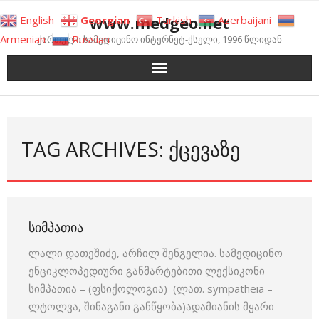
Skip
www.medgeo.net
English
Georgian
Turkish
Azerbaijani
to
Armenian
Russian
ქართული სამედიცინო ინტერნეტ-ქსელი, 1996 წლიდან
content
TAG ARCHIVES: ᲥᲪᲔᲕᲐᲖᲔ
ᲡᲘᲛᲞᲐᲗᲘᲐ
ლალი დათეშიძე, არჩილ შენგელია. სამედიცინო
ენციკლოპედიური განმარტებითი ლექსიკონი
სიმპათია – (ფსიქოლოგია) (ლათ. sympatheia –
ლტოლვა, შინაგანი განწყობა)ადამიანის მყარი