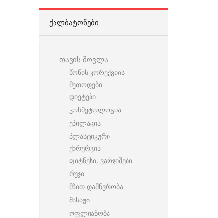
ᲥᲐᲚᲑᲐᲢᲝᲜᲔᲑᲘ
თავის მოვლა
წონის კორექვიის
მეთოდები
დიეტები
კოსმეტოლოგია
ეპილაცია
პლასტიკური
ქირურგია
ფიტნესი, ვარჯიშები
რუჯი
მზით დამწვრობა
მასაჟი
ოფლიანობა