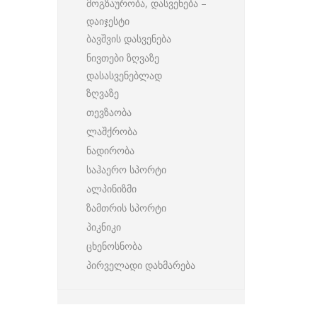
მოგზაურობა, დასვენება –
დაიჯესტი
ბავშვის დასვენება
ნივთები ზღვაზე
დასასვენებლად
ზღვაზე
თევზაობა
ლაშქრობა
ნადირობა
საჰაერო სპორტი
ალპინიზმი
ზამთრის სპორტი
პიკნიკი
ცხენოსნობა
პირველადი დახმარება