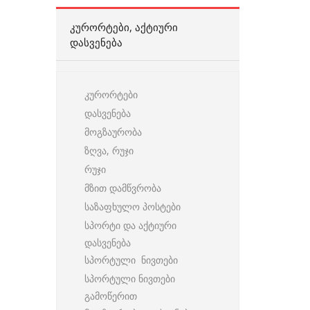
ᲙᲣᲠᲝᲠᲢᲔᲑᲘ, ᲐᲥᲢᲘᲣᲠᲘ
ᲓᲐᲡᲕᲔᲜᲔᲑᲐ
კურორტები
დასვენება
მოგზაურობა
ზღვა, რუჯი
რუჯი
მზით დამწვრობა
საზაფხულო პოსტები
სპორტი და აქტიური
დასვენება
სპორტული ნივთები
სპორტული ნივთები
გამოწერით