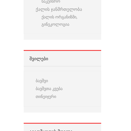
საკეისრო
ქალის ჯანმრთელობა
ქალის ორგანიზმი,
გინეკოლოგია
ᲨᲕᲘᲚᲔᲑᲘ
ბავშვი
ბავშვთა კვება
თინეიჯერი