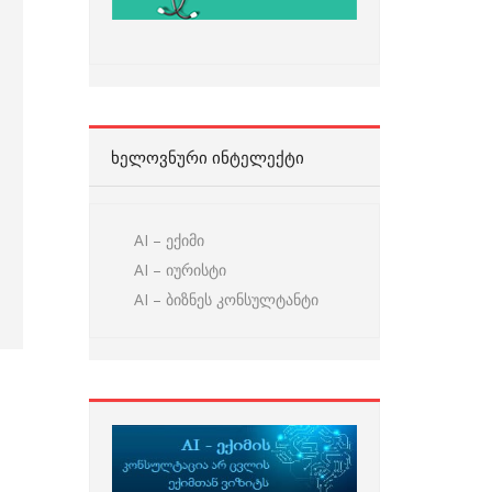
ᲮᲔᲚᲝᲕᲜᲣᲠᲘ ᲘᲜᲢᲔᲚᲔᲥᲢᲘ
AI – ექიმი
AI – იურისტი
AI – ბიზნეს კონსულტანტი