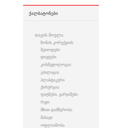
ᲥᲐᲚᲑᲐᲢᲝᲜᲔᲑᲘ
თავის მოვლა
წონის კორექვიის
მეთოდები
დიეტები
კოსმეტოლოგია
ეპილაცია
პლასტიკური
ქირურგია
ფიტნესი, ვარჯიშები
რუჯი
მზით დამწვრობა
მასაჟი
ოფლიანობა