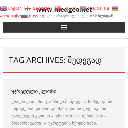
Skip
www.medgeo.net
English
Georgian
Turkish
Azerbaijani
to
Armenian
Russian
ქართული სამედიცინო ინტერნეტ-ქსელი, 1996 წლიდან
content
TAG ARCHIVES: ᲨᲔᲓᲔᲒᲐᲓ
ᲣᲯᲠᲔᲓᲣᲚᲘ ᲙᲚᲝᲜᲘ
ლალი დათეშიძე, არჩილ შენგელია. სამედიცინო
ენციკლოპედიური განმარტებითი ლექსიკონი
უჯრედული კლონი – (clon cellulare ბერძნ.clon –
შთამომავალი) – უჯრედების სუფთა ხაზი,