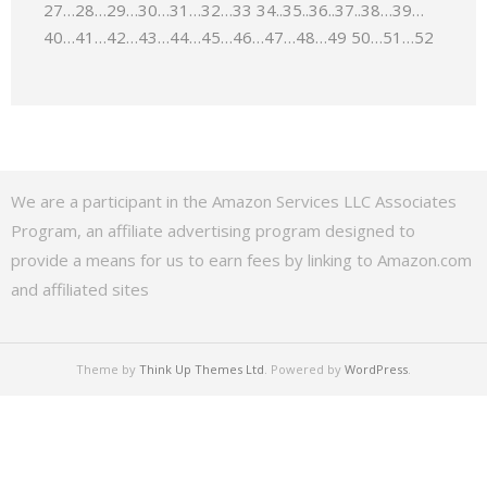
27…28…29…30…31…32…33 34..35..36..37..38…39…
40…41…42…43…44…45…46…47…48…49 50…51…52
We are a participant in the Amazon Services LLC Associates
Program, an affiliate advertising program designed to
provide a means for us to earn fees by linking to Amazon.com
and affiliated sites
Theme by
Think Up Themes Ltd
. Powered by
WordPress
.