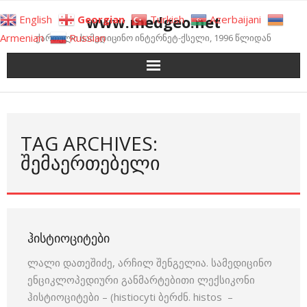
Skip
www.medgeo.net
English
Georgian
Turkish
Azerbaijani
to
Armenian
Russian
ქართული სამედიცინო ინტერნეტ-ქსელი, 1996 წლიდან
content
TAG ARCHIVES:
ᲨᲔᲛᲐᲔᲠᲗᲔᲑᲔᲚᲘ
ᲰᲘᲡᲢᲘᲝᲪᲘᲢᲔᲑᲘ
ლალი დათეშიძე, არჩილ შენგელია. სამედიცინო
ენციკლოპედიური განმარტებითი ლექსიკონი
ჰისტიოციტები – (histiocyti ბერძნ. histos –