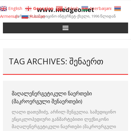
Skip
www.medgeo.net
English
Georgian
Turkish
Azerbaijani
to
Armenian
Russian
ქართული სამედიცინო ინტერნეტ-ქსელი, 1996 წლიდან
content
TAG ARCHIVES: ᲨᲔᲜᲐᲔᲠᲗ
ᲛᲐᲦᲐᲚᲔᲜᲔᲠᲒᲔᲢᲘᲙᲣᲚᲘ ᲜᲐᲔᲠᲗᲔᲑᲘ
(ᲛᲐᲙᲠᲝᲔᲠᲒᲣᲚᲘ ᲨᲔᲜᲐᲔᲠᲗᲔᲑᲘ)
ლალი დათეშიძე, არჩილ შენგელია. სამედიცინო
ენციკლოპედიური განმარტებითი ლექსიკონი
მაღალენერგეტიკული ნაერთები (მაკროერგული