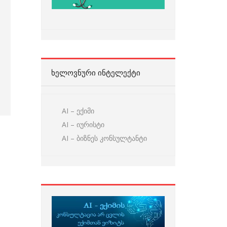
ᲮᲔᲚᲝᲕᲜᲣᲠᲘ ᲘᲜᲢᲔᲚᲔᲥᲢᲘ
AI – ექიმი
AI – იურისტი
AI – ბიზნეს კონსულტანტი