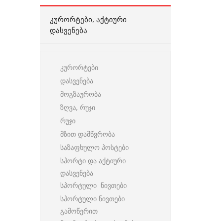
ᲙᲣᲠᲝᲠᲢᲔᲑᲘ, ᲐᲥᲢᲘᲣᲠᲘ
ᲓᲐᲡᲕᲔᲜᲔᲑᲐ
კურორტები
დასვენება
მოგზაურობა
ზღვა, რუჯი
რუჯი
მზით დამწვრობა
საზაფხულო პოსტები
სპორტი და აქტიური
დასვენება
სპორტული ნივთები
სპორტული ნივთები
გამოწერით