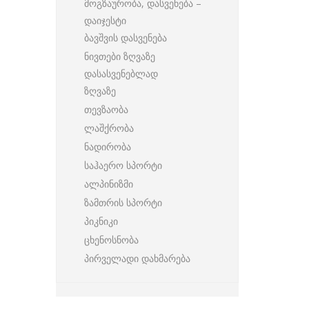
მოგზაურობა, დასვენება –
დაიჯესტი
ბავშვის დასვენება
ნივთები ზღვაზე
დასასვენებლად
ზღვაზე
თევზაობა
ლაშქრობა
ნადირობა
საჰაერო სპორტი
ალპინიზმი
ზამთრის სპორტი
პიკნიკი
ცხენოსნობა
პირველადი დახმარება