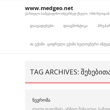
Skip
www.medgeo.net
to
ქართული სამედიცინო ინტერნეტ-ქსელი, 1996 წლიდან
content
დაავადებები
დიაგნოსტიკა
პრეპა
AI-ექიმი . ციფრული ექიმი ხელოვნური ინტ
TAG ARCHIVES: ᲨᲔᲮᲔᲑᲘᲗ
ᲜᲔᲕᲠᲝᲛᲐ
ლალი დათეშიძე, არჩილ შენგელია. სამედ