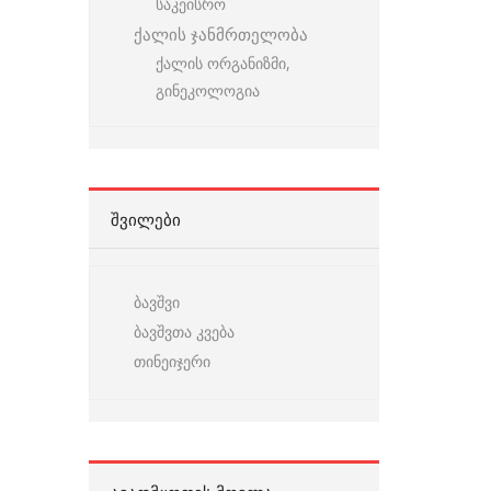
საკეისრო
ქალის ჯანმრთელობა
ქალის ორგანიზმი,
გინეკოლოგია
ᲨᲕᲘᲚᲔᲑᲘ
ბავშვი
ბავშვთა კვება
თინეიჯერი