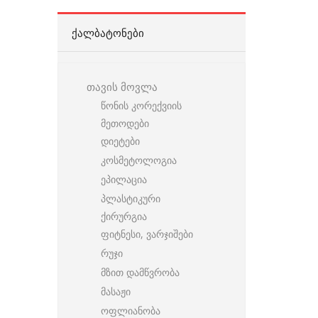
ᲥᲐᲚᲑᲐᲢᲝᲜᲔᲑᲘ
თავის მოვლა
წონის კორექვიის
მეთოდები
დიეტები
კოსმეტოლოგია
ეპილაცია
პლასტიკური
ქირურგია
ფიტნესი, ვარჯიშები
რუჯი
მზით დამწვრობა
მასაჟი
ოფლიანობა