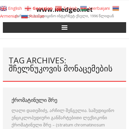
Skip
www.medgeo.net
English
Georgian
Turkish
Azerbaijani
to
Armenian
Russian
ქართული სამედიცინო ინტერნეტ-ქსელი, 1996 წლიდან
content
TAG ARCHIVES:
ᲨᲩᲔᲚᲜᲣᲙᲝᲕᲘᲡ ᲛᲝᲜᲐᲪᲔᲛᲔᲑᲘᲡ
ᲥᲠᲝᲛᲐᲢᲘᲜᲣᲚᲘ ᲨᲠᲔ
ლალი დათეშიძე, არჩილ შენგელია. სამედიცინო
ენციკლოპედიური განმარტებითი ლექსიკონი
ქრომატინული შრე – (stratum chromatinosum