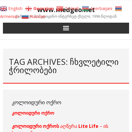
Skip
www.medgeo.net
English
Georgian
Turkish
Azerbaijani
to
Armenian
Russian
ქართული სამედიცინო ინტერნეტ-ქსელი, 1996 წლიდან
content
TAG ARCHIVES: ᲩᲮᲕᲚᲔᲢᲘᲚᲘ
ᲭᲠᲘᲚᲝᲑᲔᲑᲘ
ᲙᲝᲚᲝᲘᲓᲣᲠᲘ ᲝᲥᲠᲝ
კოლოიდური ოქრო
კოლოიდური ოქროს
აღწერა
Lite
Life
– ის