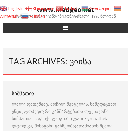
Skip
www.medgeo.net
English
Georgian
Turkish
Azerbaijani
to
Armenian
Russian
ქართული სამედიცინო ინტერნეტ-ქსელი, 1996 წლიდან
content
TAG ARCHIVES: ᲪᲘᲘᲡᲐ
ᲡᲘᲛᲞᲐᲗᲘᲐ
ლალი დათეშიძე, არჩილ შენგელია. სამედიცინო
ენციკლოპედიური განმარტებითი ლექსიკონი
სიმპათია – (ფსიქოლოგია) (ლათ. sympatheia –
ლტოლვა, შინაგანი განწყობა)ადამიანის მყარი