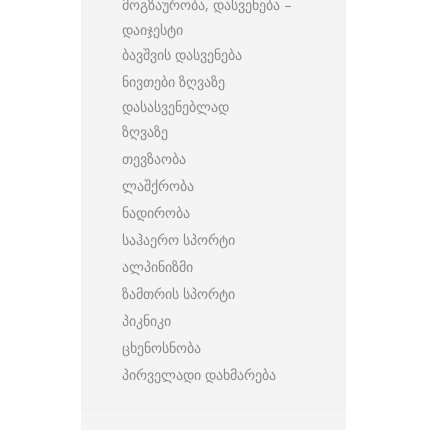
მოგზაურობა, დასვენება –
დაიჯესტი
ბავშვის დასვენება
ნივთები ზღვაზე
დასასვენებლად
ზღვაზე
თევზაობა
ლაშქრობა
ნადირობა
საჰაერო სპორტი
ალპინიზმი
ზამთრის სპორტი
პიკნიკი
ცხენოსნობა
პირველადი დახმარება