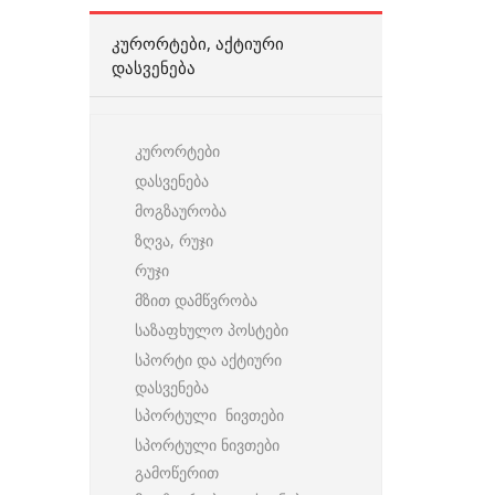
ᲙᲣᲠᲝᲠᲢᲔᲑᲘ, ᲐᲥᲢᲘᲣᲠᲘ
ᲓᲐᲡᲕᲔᲜᲔᲑᲐ
კურორტები
დასვენება
მოგზაურობა
ზღვა, რუჯი
რუჯი
მზით დამწვრობა
საზაფხულო პოსტები
სპორტი და აქტიური
დასვენება
სპორტული ნივთები
სპორტული ნივთები
გამოწერით