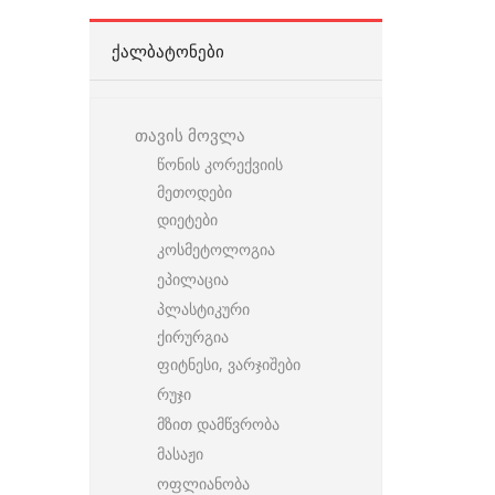
ᲥᲐᲚᲑᲐᲢᲝᲜᲔᲑᲘ
თავის მოვლა
წონის კორექვიის
მეთოდები
დიეტები
კოსმეტოლოგია
ეპილაცია
პლასტიკური
ქირურგია
ფიტნესი, ვარჯიშები
რუჯი
მზით დამწვრობა
მასაჟი
ოფლიანობა