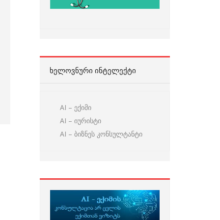
ᲮᲔᲚᲝᲕᲜᲣᲠᲘ ᲘᲜᲢᲔᲚᲔᲥᲢᲘ
AI – ექიმი
AI – იურისტი
AI – ბიზნეს კონსულტანტი