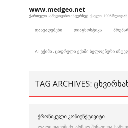
Skip
www.medgeo.net
to
ქართული სამედიცინო ინტერნეტ-ქსელი, 1996 წლიდან
content
დაავადებები
დიაგნოსტიკა
პრეპა
AI-ექიმი . ციფრული ექიმი ხელოვნური ინტ
TAG ARCHIVES: ᲪᲮᲕᲘᲠᲮᲐ
ᲥᲠᲝᲜᲘᲙᲣᲚᲘ ᲙᲝᲜᲘᲣᲜᲥᲢᲘᲕᲘᲢᲘ
ლალი დათეშიძე, არჩილ შენგელია. სამედ