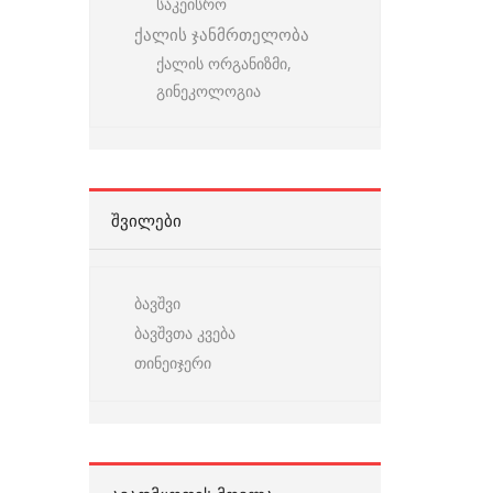
საკეისრო
ქალის ჯანმრთელობა
ქალის ორგანიზმი,
გინეკოლოგია
ᲨᲕᲘᲚᲔᲑᲘ
ბავშვი
ბავშვთა კვება
თინეიჯერი