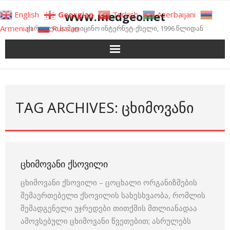
Skip
www.medgeo.net
English
Georgian
Turkish
Azerbaijani
to
Armenian
Russian
ქართული სამედიცინო ინტერნეტ-ქსელი, 1996 წლიდან
content
TAG ARCHIVES: ᲪᲮᲘᲛᲝᲕᲐᲜᲘ
ᲪᲮᲘᲛᲝᲕᲐᲜᲘ ᲥᲡᲝᲕᲘᲚᲘ
ცხიმოვანი ქსოვილი – ცოცხალი ორგანიზმების
შემაერთებელი ქსოვილის სახესხვაობა, რომლის
შემადგენელი უჯრედები თითქმის მთლიანადაა
ამოვსებული ცხიმოვანი წვეთებით; ასრულებს