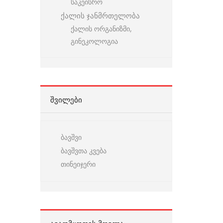
საკეისრო
ქალის ჯანმრთელობა
ქალის ორგანიზმი,
გინეკოლოგია
ᲨᲕᲘᲚᲔᲑᲘ
ბავშვი
ბავშვთა კვება
თინეიჯერი