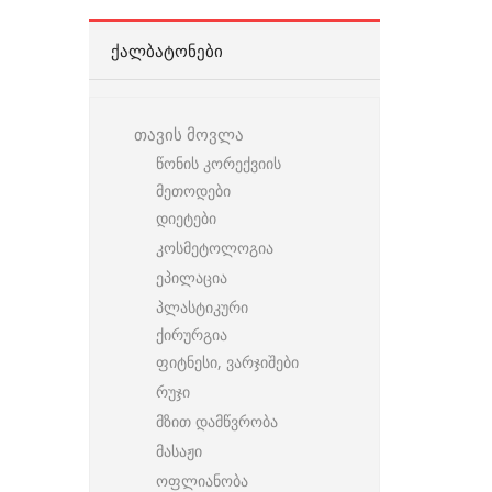
ᲥᲐᲚᲑᲐᲢᲝᲜᲔᲑᲘ
თავის მოვლა
წონის კორექვიის
მეთოდები
დიეტები
კოსმეტოლოგია
ეპილაცია
პლასტიკური
ქირურგია
ფიტნესი, ვარჯიშები
რუჯი
მზით დამწვრობა
მასაჟი
ოფლიანობა