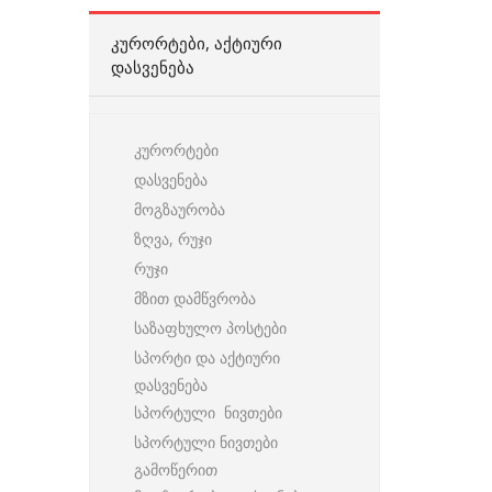
ᲙᲣᲠᲝᲠᲢᲔᲑᲘ, ᲐᲥᲢᲘᲣᲠᲘ
ᲓᲐᲡᲕᲔᲜᲔᲑᲐ
კურორტები
დასვენება
მოგზაურობა
ზღვა, რუჯი
რუჯი
მზით დამწვრობა
საზაფხულო პოსტები
სპორტი და აქტიური
დასვენება
სპორტული ნივთები
სპორტული ნივთები
გამოწერით