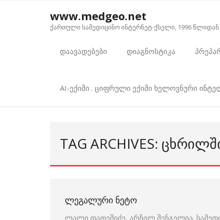
Skip
www.medgeo.net
to
ქართული სამედიცინო ინტერნეტ-ქსელი, 1996 წლიდან
content
დაავადებები
დიაგნოსტიკა
პრეპა
AI-ექიმი . ციფრული ექიმი ხელოვნური ინტ
TAG ARCHIVES: ᲪᲮᲠᲘᲚᲨ
ᲚᲔᲒᲐᲚᲣᲠᲘ ᲜᲔᲢᲝ
ლალი დათეშიძე, არჩილ შენგელია. სამედ