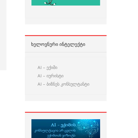
ᲮᲔᲚᲝᲕᲜᲣᲠᲘ ᲘᲜᲢᲔᲚᲔᲥᲢᲘ
AI – ექიმი
AI – იურისტი
AI – ბიზნეს კონსულტანტი