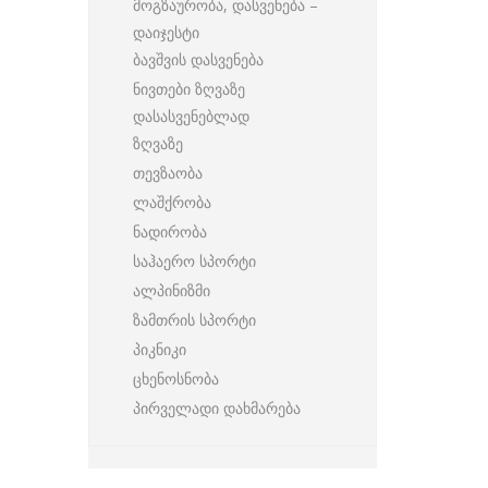
მოგზაურობა, დასვენება –
დაიჯესტი
ბავშვის დასვენება
ნივთები ზღვაზე
დასასვენებლად
ზღვაზე
თევზაობა
ლაშქრობა
ნადირობა
საჰაერო სპორტი
ალპინიზმი
ზამთრის სპორტი
პიკნიკი
ცხენოსნობა
პირველადი დახმარება