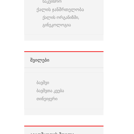
საკეისრო
ქალის ჯანმრთელობა
ქალის ორგანიზმი,
გინეკოლოგია
ᲨᲕᲘᲚᲔᲑᲘ
ბავშვი
ბავშვთა კვება
თინეიჯერი