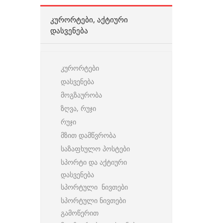
ᲙᲣᲠᲝᲠᲢᲔᲑᲘ, ᲐᲥᲢᲘᲣᲠᲘ
ᲓᲐᲡᲕᲔᲜᲔᲑᲐ
კურორტები
დასვენება
მოგზაურობა
ზღვა, რუჯი
რუჯი
მზით დამწვრობა
საზაფხულო პოსტები
სპორტი და აქტიური
დასვენება
სპორტული ნივთები
სპორტული ნივთები
გამოწერით