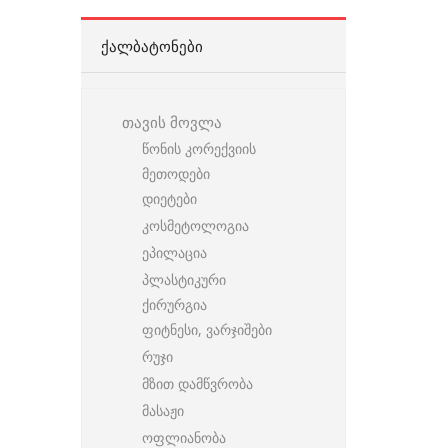
ᲥᲐᲚᲑᲐᲢᲝᲜᲔᲑᲘ
თავის მოვლა
წონის კორექვიის
მეთოდები
დიეტები
კოსმეტოლოგია
ეპილაცია
პლასტიკური
ქირურგია
ფიტნესი, ვარჯიშები
რუჯი
მზით დამწვრობა
მასაჟი
ოფლიანობა