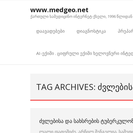
Skip
www.medgeo.net
to
ქართული სამედიცინო ინტერნეტ-ქსელი, 1996 წლიდან
content
დაავადებები
დიაგნოსტიკა
პრეპა
AI-ექიმი . ციფრული ექიმი ხელოვნური ინტ
TAG ARCHIVES: ᲫᲕᲚᲔᲑᲘᲡ
ᲫᲕᲚᲔᲑᲘᲡᲐ ᲓᲐ ᲡᲐᲮᲡᲠᲔᲑᲘᲡ ᲢᲣᲑᲔᲠᲙᲣᲚᲝ
ლალი დათეშიძე, არჩილ შენგელია. სამედ