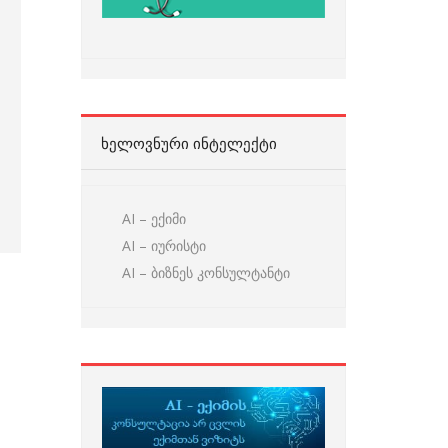
ᲮᲔᲚᲝᲕᲜᲣᲠᲘ ᲘᲜᲢᲔᲚᲔᲥᲢᲘ
AI – ექიმი
AI – იურისტი
AI – ბიზნეს კონსულტანტი