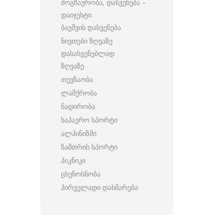
მოგზაურობა, დასვენება –
დაიჯესტი
ბავშვის დასვენება
ნივთები ზღვაზე
დასასვენებლად
ზღვაზე
თევზაობა
ლაშქრობა
ნადირობა
საჰაერო სპორტი
ალპინიზმი
ზამთრის სპორტი
პიკნიკი
ცხენოსნობა
პირველადი დახმარება