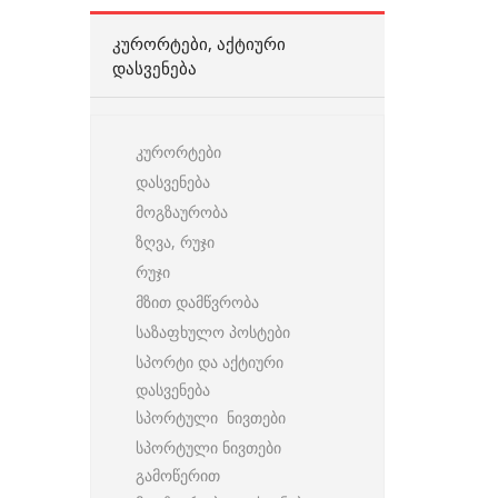
ᲙᲣᲠᲝᲠᲢᲔᲑᲘ, ᲐᲥᲢᲘᲣᲠᲘ
ᲓᲐᲡᲕᲔᲜᲔᲑᲐ
კურორტები
დასვენება
მოგზაურობა
ზღვა, რუჯი
რუჯი
მზით დამწვრობა
საზაფხულო პოსტები
სპორტი და აქტიური
დასვენება
სპორტული ნივთები
სპორტული ნივთები
გამოწერით