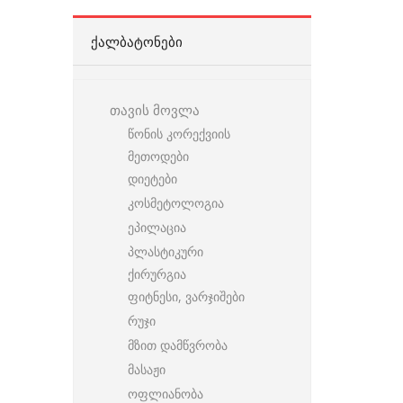
ᲥᲐᲚᲑᲐᲢᲝᲜᲔᲑᲘ
თავის მოვლა
წონის კორექვიის
მეთოდები
დიეტები
კოსმეტოლოგია
ეპილაცია
პლასტიკური
ქირურგია
ფიტნესი, ვარჯიშები
რუჯი
მზით დამწვრობა
მასაჟი
ოფლიანობა