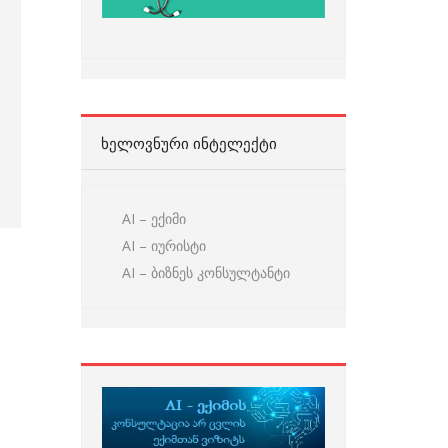
ᲮᲔᲚᲝᲕᲜᲣᲠᲘ ᲘᲜᲢᲔᲚᲔᲥᲢᲘ
AI – ექიმი
AI – იურისტი
AI – ბიზნეს კონსულტანტი