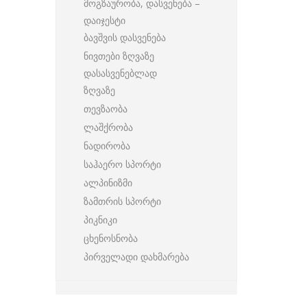
მოგზაურობა, დასვენება –
დაიჯესტი
ბავშვის დასვენება
ნივთები ზღვაზე
დასასვენებლად
ზღვაზე
თევზაობა
ლაშქრობა
ნადირობა
საჰაერო სპორტი
ალპინიზმი
ზამთრის სპორტი
პიკნიკი
ცხენოსნობა
პირველადი დახმარება