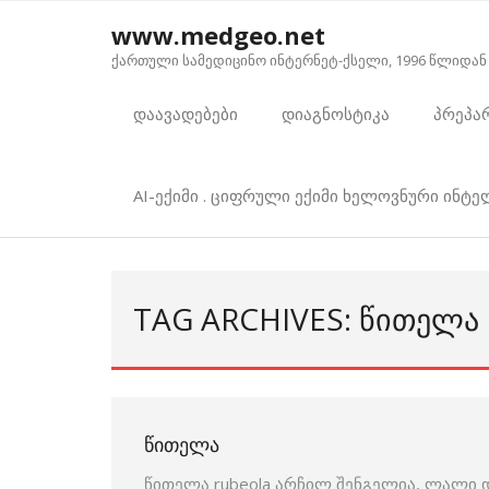
Skip
www.medgeo.net
to
ქართული სამედიცინო ინტერნეტ-ქსელი, 1996 წლიდან
content
დაავადებები
დიაგნოსტიკა
პრეპა
AI-ექიმი . ციფრული ექიმი ხელოვნური ინტ
TAG ARCHIVES: ᲬᲘᲗᲔᲚᲐ
ᲬᲘᲗᲔᲚᲐ
წითელა rubeola არჩილ შენგელია, ლალი დ