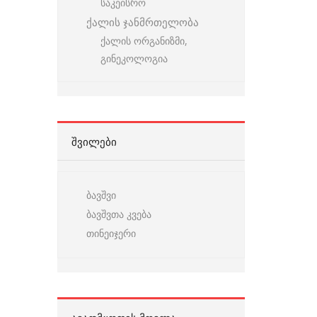
საკეისრო
ქალის ჯანმრთელობა
ქალის ორგანიზმი,
გინეკოლოგია
ᲨᲕᲘᲚᲔᲑᲘ
ბავშვი
ბავშვთა კვება
თინეიჯერი