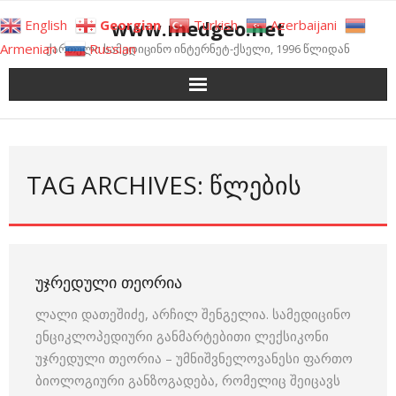
Skip
www.medgeo.net
English
Georgian
Turkish
Azerbaijani
to
Armenian
Russian
ქართული სამედიცინო ინტერნეტ-ქსელი, 1996 წლიდან
content
TAG ARCHIVES: ᲬᲚᲔᲑᲘᲡ
ᲣᲯᲠᲔᲓᲣᲚᲘ ᲗᲔᲝᲠᲘᲐ
ლალი დათეშიძე, არჩილ შენგელია. სამედიცინო
ენციკლოპედიური განმარტებითი ლექსიკონი
უჯრედული თეორია – უმნიშვნელოვანესი ფართო
ბიოლოგიური განზოგადება, რომელიც შეიცავს