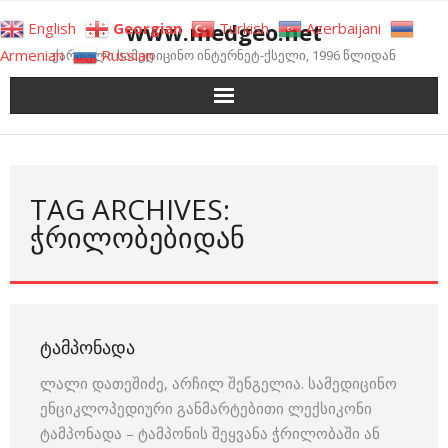
Skip
www.medgeo.net
English
Georgian
Turkish
Azerbaijani
to
Armenian
Russian
ქართული სამედიცინო ინტერნეტ-ქსელი, 1996 წლიდან
content
TAG ARCHIVES:
ᲭᲠᲘᲚᲝᲑᲔᲑᲘᲓᲐᲜ
ᲢᲐᲛᲞᲝᲜᲐᲓᲐ
ლალი დათეშიძე, არჩილ შენგელია. სამედიცინო
ენციკლოპედიური განმარტებითი ლექსიკონი
ტამპონადა – ტამპონის შეყვანა ჭრილობაში ან