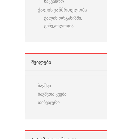
საკეისრო
ქალის ჯანმრთელობა
ქალის ორგანიზმი,
გინეკოლოგია
ᲨᲕᲘᲚᲔᲑᲘ
ბავშვი
ბავშვთა კვება
თინეიჯერი