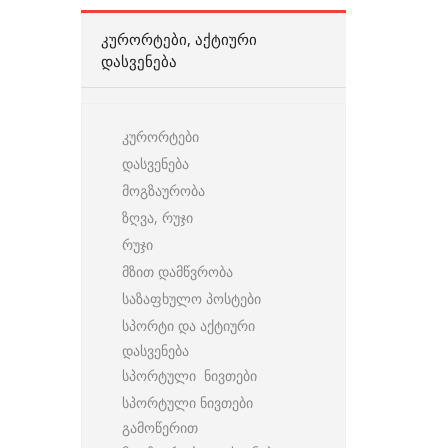
ᲙᲣᲠᲝᲠᲢᲔᲑᲘ, ᲐᲥᲢᲘᲣᲠᲘ
ᲓᲐᲡᲕᲔᲜᲔᲑᲐ
კურორტები
დასვენება
მოგზაურობა
ზღვა, რუჯი
რუჯი
მზით დამწვრობა
საზაფხულო პოსტები
სპორტი და აქტიური
დასვენება
სპორტული ნივთები
სპორტული ნივთები
გამოწერით