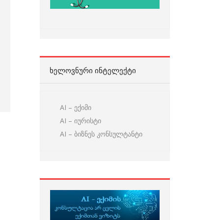
ᲮᲔᲚᲝᲕᲜᲣᲠᲘ ᲘᲜᲢᲔᲚᲔᲥᲢᲘ
AI – ექიმი
AI – იურისტი
AI – ბიზნეს კონსულტანტი