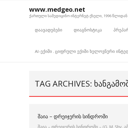
Skip
www.medgeo.net
to
ქართული სამედიცინო ინტერნეტ-ქსელი, 1996 წლიდან
content
დაავადებები
დიაგნოსტიკა
პრეპა
AI-ექიმი . ციფრული ექიმი ხელოვნური ინტ
TAG ARCHIVES: ᲮᲐᲜᲒᲐᲛᲝ
ᲨᲐᲘᲐ – ᲓᲠᲔᲘᲯᲔᲠᲘᲡ ᲡᲘᲜᲓᲠᲝᲛᲘ
შაია – დრეიჯერის სინდრომი – (G. M. Shy, ა