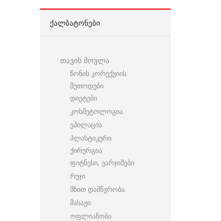
ᲥᲐᲚᲑᲐᲢᲝᲜᲔᲑᲘ
თავის მოვლა
წონის კორექვიის
მეთოდები
დიეტები
კოსმეტოლოგია
ეპილაცია
პლასტიკური
ქირურგია
ფიტნესი, ვარჯიშები
რუჯი
მზით დამწვრობა
მასაჟი
ოფლიანობა