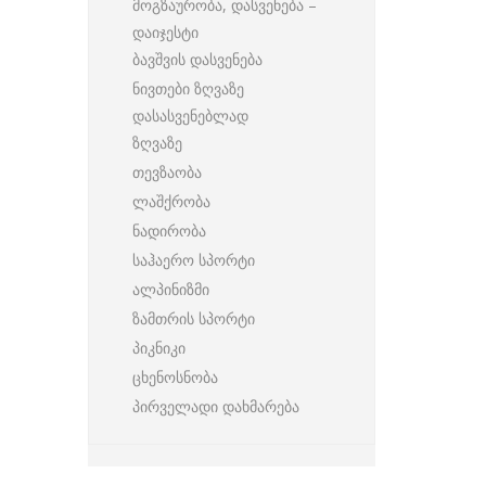
მოგზაურობა, დასვენება –
დაიჯესტი
ბავშვის დასვენება
ნივთები ზღვაზე
დასასვენებლად
ზღვაზე
თევზაობა
ლაშქრობა
ნადირობა
საჰაერო სპორტი
ალპინიზმი
ზამთრის სპორტი
პიკნიკი
ცხენოსნობა
პირველადი დახმარება