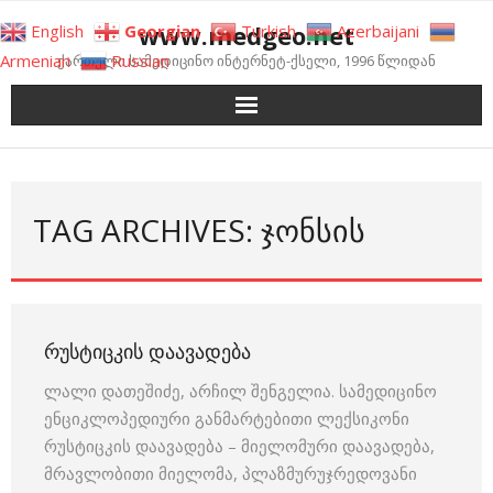
Skip
www.medgeo.net
English
Georgian
Turkish
Azerbaijani
to
Armenian
Russian
ქართული სამედიცინო ინტერნეტ-ქსელი, 1996 წლიდან
content
TAG ARCHIVES: ᲯᲝᲜᲡᲘᲡ
ᲠᲣᲡᲢᲘᲪᲙᲘᲡ ᲓᲐᲐᲕᲐᲓᲔᲑᲐ
ლალი დათეშიძე, არჩილ შენგელია. სამედიცინო
ენციკლოპედიური განმარტებითი ლექსიკონი
რუსტიცკის დაავადება – მიელომური დაავადება,
მრავლობითი მიელომა, პლაზმურუჯრედოვანი