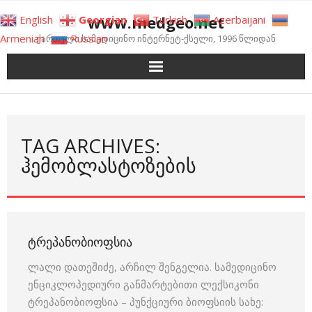
Skip
www.medgeo.net
English
Georgian
Turkish
Azerbaijani
to
Armenian
Russian
ქართული სამედიცინო ინტერნეტ-ქსელი, 1996 წლიდან
content
TAG ARCHIVES:
ᲰᲔᲛᲝᲑᲚᲐᲡᲢᲝᲖᲔᲑᲘᲡ
ᲢᲠᲔᲞᲐᲜᲝᲑᲘᲝᲤᲡᲘᲐ
ლალი დათეშიძე, არჩილ შენგელია. სამედიცინო
ენციკლოპედიური განმარტებითი ლექსიკონი
ტრეპანობიოფსია – პუნქციური ბიოფსიის სახე: