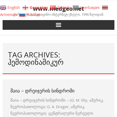
Skip
www.medgeo.net
English
Georgian
Turkish
Azerbaijani
to
Armenian
Russian
ქართული სამედიცინო ინტერნეტ-ქსელი, 1996 წლიდან
content
TAG ARCHIVES:
ᲰᲔᲛᲝᲓᲘᲜᲐᲛᲘᲙᲣᲠ
ᲨᲐᲘᲐ – ᲓᲠᲔᲘᲯᲔᲠᲘᲡ ᲡᲘᲜᲓᲠᲝᲛᲘ
შაია – დრეიჯერის სინდრომი – (G. M. Shy, ამერიკ.
ნევროპათოლოგი; G. A. Drager, ამერიკ.
ნევროპათოლოგი) ცენტრალური ნერვული