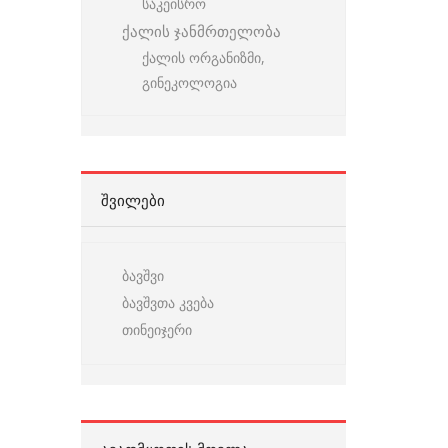
საკეისრო
ქალის ჯანმრთელობა
ქალის ორგანიზმი,
გინეკოლოგია
ᲨᲕᲘᲚᲔᲑᲘ
ბავშვი
ბავშვთა კვება
თინეიჯერი