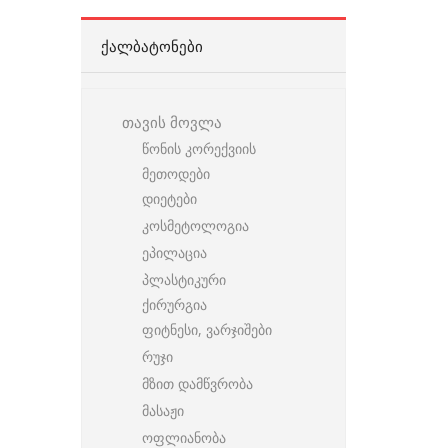
ᲥᲐᲚᲑᲐᲢᲝᲜᲔᲑᲘ
თავის მოვლა
წონის კორექვიის
მეთოდები
დიეტები
კოსმეტოლოგია
ეპილაცია
პლასტიკური
ქირურგია
ფიტნესი, ვარჯიშები
რუჯი
მზით დამწვრობა
მასაჟი
ოფლიანობა