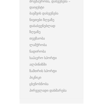
მოგზაურობა, დასვენება –
დაიჯესტი
ბავშვის დასვენება
ნივთები ზღვაზე
დასასვენებლად
ზღვაზე
თევზაობა
ლაშქრობა
ნადირობა
საჰაერო სპორტი
ალპინიზმი
ზამთრის სპორტი
პიკნიკი
ცხენოსნობა
პირველადი დახმარება