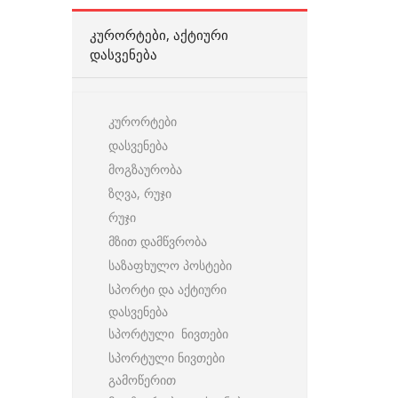
ᲙᲣᲠᲝᲠᲢᲔᲑᲘ, ᲐᲥᲢᲘᲣᲠᲘ
ᲓᲐᲡᲕᲔᲜᲔᲑᲐ
კურორტები
დასვენება
მოგზაურობა
ზღვა, რუჯი
რუჯი
მზით დამწვრობა
საზაფხულო პოსტები
სპორტი და აქტიური
დასვენება
სპორტული ნივთები
სპორტული ნივთები
გამოწერით