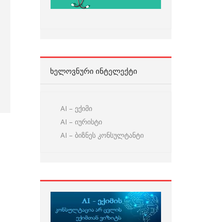
ᲮᲔᲚᲝᲕᲜᲣᲠᲘ ᲘᲜᲢᲔᲚᲔᲥᲢᲘ
AI – ექიმი
AI – იურისტი
AI – ბიზნეს კონსულტანტი