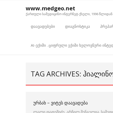
Skip
www.medgeo.net
to
ქართული სამედიცინო ინტერნეტ-ქსელი, 1996 წლიდან
content
დაავადებები
დიაგნოსტიკა
პრეპა
AI-ექიმი . ციფრული ექიმი ხელოვნური ინტ
TAG ARCHIVES: ᲰᲘᲐᲚᲘᲜ
ᲣᲠᲑᲐᲮ – ᲕᲘᲢᲔᲡ ᲓᲐᲐᲕᲐᲓᲔᲑᲐ
ლალი დათეშიძე, არჩილ შენგელია. სამედ