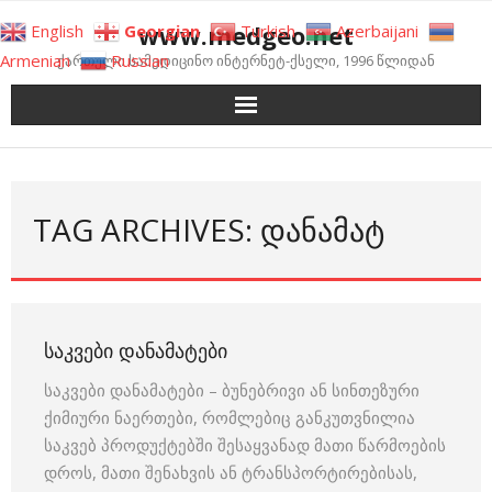
Skip
www.medgeo.net
English
Georgian
Turkish
Azerbaijani
to
Armenian
Russian
ქართული სამედიცინო ინტერნეტ-ქსელი, 1996 წლიდან
content
TAG ARCHIVES: ᲓᲐᲜᲐᲛᲐᲢ
ᲡᲐᲙᲕᲔᲑᲘ ᲓᲐᲜᲐᲛᲐᲢᲔᲑᲘ
საკვები დანამატები – ბუნებრივი ან სინთეზური
ქიმიური ნაერთები, რომლებიც განკუთვნილია
საკვებ პროდუქტებში შესაყვანად მათი წარმოების
დროს, მათი შენახვის ან ტრანსპორტირებისას,