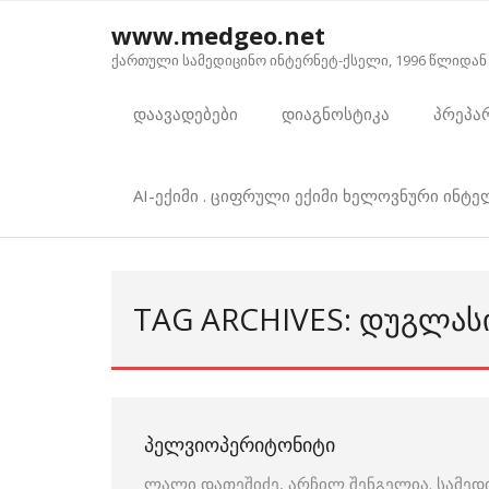
Skip
www.medgeo.net
to
ქართული სამედიცინო ინტერნეტ-ქსელი, 1996 წლიდან
content
დაავადებები
დიაგნოსტიკა
პრეპა
AI-ექიმი . ციფრული ექიმი ხელოვნური ინტ
TAG ARCHIVES: ᲓᲣᲒᲚᲐᲡ
ᲞᲔᲚᲕᲘᲝᲞᲔᲠᲘᲢᲝᲜᲘᲢᲘ
ლალი დათეშიძე, არჩილ შენგელია. სამედ