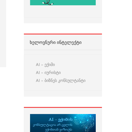
ᲮᲔᲚᲝᲕᲜᲣᲠᲘ ᲘᲜᲢᲔᲚᲔᲥᲢᲘ
AI – ექიმი
AI – იურისტი
AI – ბიზნეს კონსულტანტი