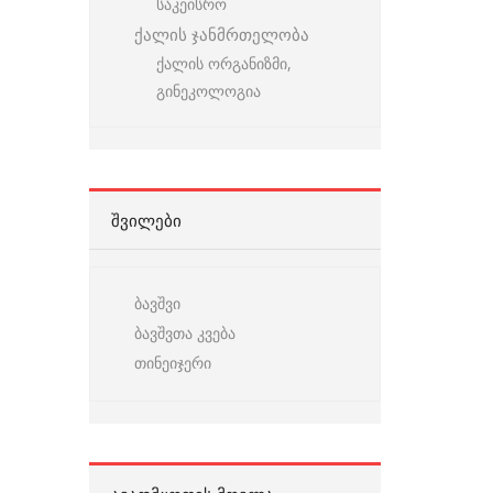
საკეისრო
ქალის ჯანმრთელობა
ქალის ორგანიზმი,
გინეკოლოგია
ᲨᲕᲘᲚᲔᲑᲘ
ბავშვი
ბავშვთა კვება
თინეიჯერი