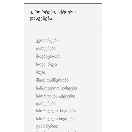
ᲙᲣᲠᲝᲠᲢᲔᲑᲘ, ᲐᲥᲢᲘᲣᲠᲘ
ᲓᲐᲡᲕᲔᲜᲔᲑᲐ
კურორტები
დასვენება
მოგზაურობა
ზღვა, რუჯი
რუჯი
მზით დამწვრობა
საზაფხულო პოსტები
სპორტი და აქტიური
დასვენება
სპორტული ნივთები
სპორტული ნივთები
გამოწერით