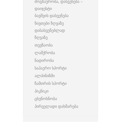
მოგზაურობა, დასვენება –
დაიჯესტი
ბავშვის დასვენება
ნივთები ზღვაზე
დასასვენებლად
ზღვაზე
თევზაობა
ლაშქრობა
ნადირობა
საჰაერო სპორტი
ალპინიზმი
ზამთრის სპორტი
პიკნიკი
ცხენოსნობა
პირველადი დახმარება