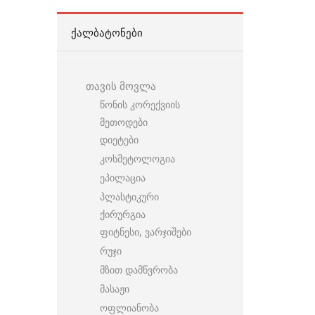
ᲥᲐᲚᲑᲐᲢᲝᲜᲔᲑᲘ
თავის მოვლა
წონის კორექვიის
მეთოდები
დიეტები
კოსმეტოლოგია
ეპილაცია
პლასტიკური
ქირურგია
ფიტნესი, ვარჯიშები
რუჯი
მზით დამწვრობა
მასაჟი
ოფლიანობა