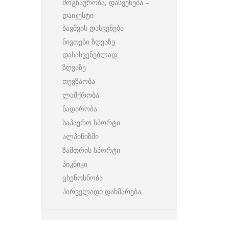
მოგზაურობა, დასვენება –
დაიჯესტი
ბავშვის დასვენება
ნივთები ზღვაზე
დასასვენებლად
ზღვაზე
თევზაობა
ლაშქრობა
ნადირობა
საჰაერო სპორტი
ალპინიზმი
ზამთრის სპორტი
პიკნიკი
ცხენოსნობა
პირველადი დახმარება