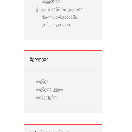
საკეისრო
ქალის ჯანმრთელობა
ქალის ორგანიზმი,
გინეკოლოგია
ᲨᲕᲘᲚᲔᲑᲘ
ბავშვი
ბავშვთა კვება
თინეიჯერი