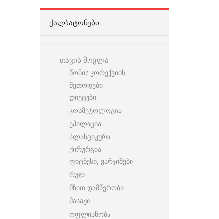
ᲥᲐᲚᲑᲐᲢᲝᲜᲔᲑᲘ
თავის მოვლა
წონის კორექვიის
მეთოდები
დიეტები
კოსმეტოლოგია
ეპილაცია
პლასტიკური
ქირურგია
ფიტნესი, ვარჯიშები
რუჯი
მზით დამწვრობა
მასაჟი
ოფლიანობა