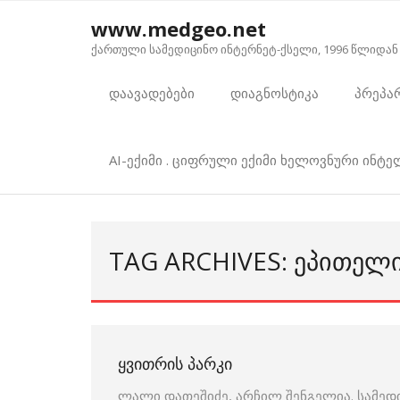
Skip
www.medgeo.net
to
ქართული სამედიცინო ინტერნეტ-ქსელი, 1996 წლიდან
content
დაავადებები
დიაგნოსტიკა
პრეპა
AI-ექიმი . ციფრული ექიმი ხელოვნური ინტ
TAG ARCHIVES: ᲔᲞᲘᲗᲔᲚ
ᲧᲕᲘᲗᲠᲘᲡ ᲞᲐᲠᲙᲘ
ლალი დათეშიძე, არჩილ შენგელია. სამედ