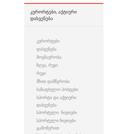
ᲙᲣᲠᲝᲠᲢᲔᲑᲘ, ᲐᲥᲢᲘᲣᲠᲘ
ᲓᲐᲡᲕᲔᲜᲔᲑᲐ
კურორტები
დასვენება
მოგზაურობა
ზღვა, რუჯი
რუჯი
მზით დამწვრობა
საზაფხულო პოსტები
სპორტი და აქტიური
დასვენება
სპორტული ნივთები
სპორტული ნივთები
გამოწერით