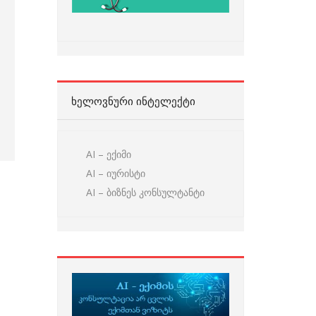
ᲮᲔᲚᲝᲕᲜᲣᲠᲘ ᲘᲜᲢᲔᲚᲔᲥᲢᲘ
AI – ექიმი
AI – იურისტი
AI – ბიზნეს კონსულტანტი