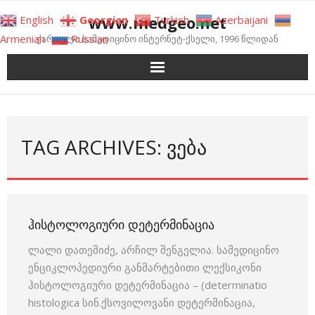
Skip
www.medgeo.net
English
Georgian
Turkish
Azerbaijani
to
Armenian
Russian
ქართული სამედიცინო ინტერნეტ-ქსელი, 1996 წლიდან
content
TAG ARCHIVES: ᲕᲔᲑᲐ
ᲰᲘᲡᲢᲝᲚᲝᲒᲘᲣᲠᲘ ᲓᲔᲢᲔᲠᲛᲘᲜᲐᲪᲘᲐ
ლალი დათეშიძე, არჩილ შენგელია. სამედიცინო
ენციკლოპედიური განმარტებითი ლექსიკონი
ჰისტოლოგიური დეტერმინაცია – (determinatio
histologica სინ.ქსოვილოვანი დეტერმინაცია,