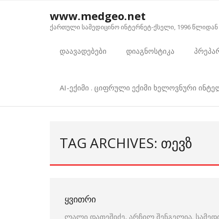
Skip
www.medgeo.net
to
ქართული სამედიცინო ინტერნეტ-ქსელი, 1996 წლიდან
content
დაავადებები
დიაგნოსტიკა
პრეპა
AI-ექიმი . ციფრული ექიმი ხელოვნური ინტ
TAG ARCHIVES: ᲗᲔᲕᲖ
ᲧᲕᲘᲗᲠᲘ
ლალი დათეშიძე, არჩილ შენგელია. სამედ