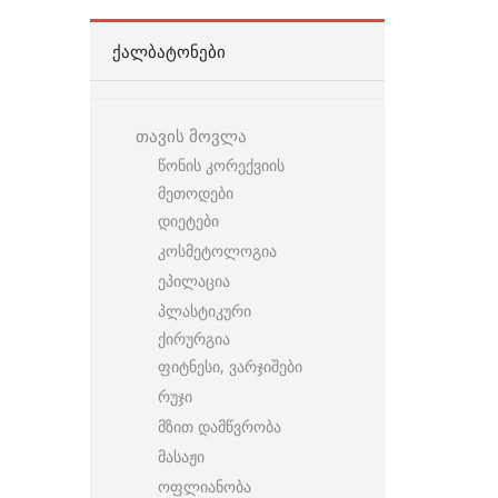
ᲥᲐᲚᲑᲐᲢᲝᲜᲔᲑᲘ
თავის მოვლა
წონის კორექვიის
მეთოდები
დიეტები
კოსმეტოლოგია
ეპილაცია
პლასტიკური
ქირურგია
ფიტნესი, ვარჯიშები
რუჯი
მზით დამწვრობა
მასაჟი
ოფლიანობა