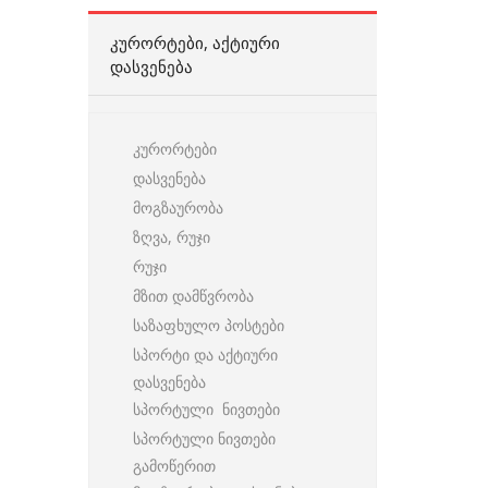
ᲙᲣᲠᲝᲠᲢᲔᲑᲘ, ᲐᲥᲢᲘᲣᲠᲘ
ᲓᲐᲡᲕᲔᲜᲔᲑᲐ
კურორტები
დასვენება
მოგზაურობა
ზღვა, რუჯი
რუჯი
მზით დამწვრობა
საზაფხულო პოსტები
სპორტი და აქტიური
დასვენება
სპორტული ნივთები
სპორტული ნივთები
გამოწერით