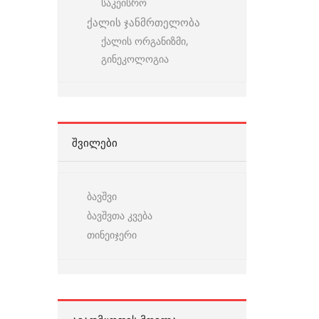
საკეისრო
ქალის ჯანმრთელობა
ქალის ორგანიზმი,
გინეკოლოგია
ᲨᲕᲘᲚᲔᲑᲘ
ბავშვი
ბავშვთა კვება
თინეიჯერი