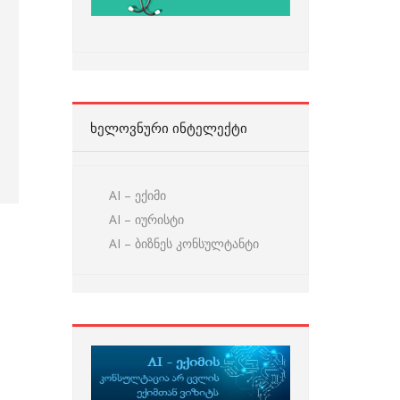
ᲮᲔᲚᲝᲕᲜᲣᲠᲘ ᲘᲜᲢᲔᲚᲔᲥᲢᲘ
AI – ექიმი
AI – იურისტი
AI – ბიზნეს კონსულტანტი