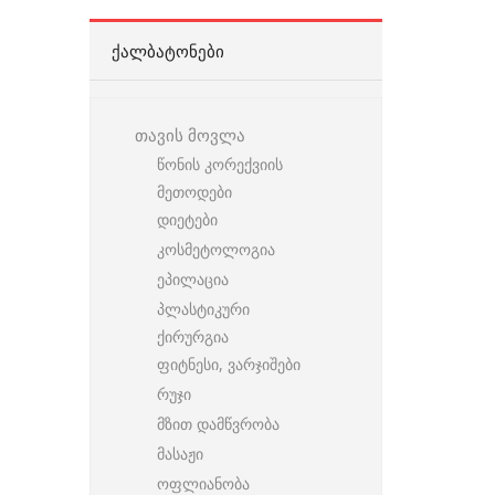
ᲥᲐᲚᲑᲐᲢᲝᲜᲔᲑᲘ
თავის მოვლა
წონის კორექვიის
მეთოდები
დიეტები
კოსმეტოლოგია
ეპილაცია
პლასტიკური
ქირურგია
ფიტნესი, ვარჯიშები
რუჯი
მზით დამწვრობა
მასაჟი
ოფლიანობა