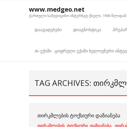
Skip
www.medgeo.net
to
ქართული სამედიცინო ინტერნეტ-ქსელი, 1996 წლიდან
content
დაავადებები
დიაგნოსტიკა
პრეპა
AI-ექიმი . ციფრული ექიმი ხელოვნური ინტ
TAG ARCHIVES: ᲗᲘᲠᲙᲛᲚ
ᲗᲘᲠᲙᲛᲚᲔᲑᲘᲡ ᲢᲝᲥᲡᲘᲣᲠᲘ ᲓᲐᲖᲘᲐᲜᲔᲑᲐ
თირკმლების ტოქსიური დაზიანება
,
თირკ