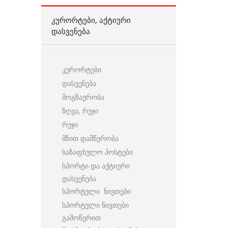
ᲙᲣᲠᲝᲠᲢᲔᲑᲘ, ᲐᲥᲢᲘᲣᲠᲘ
ᲓᲐᲡᲕᲔᲜᲔᲑᲐ
კურორტები
დასვენება
მოგზაურობა
ზღვა, რუჯი
რუჯი
მზით დამწვრობა
საზაფხულო პოსტები
სპორტი და აქტიური
დასვენება
სპორტული ნივთები
სპორტული ნივთები
გამოწერით