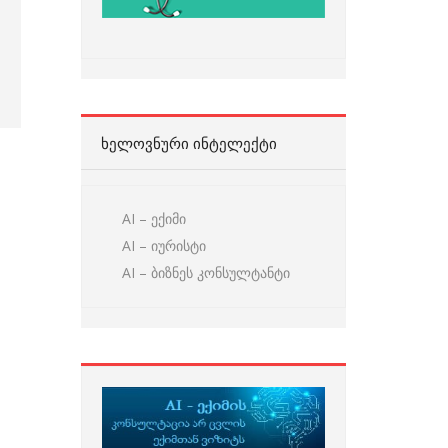
ᲮᲔᲚᲝᲕᲜᲣᲠᲘ ᲘᲜᲢᲔᲚᲔᲥᲢᲘ
AI – ექიმი
AI – იურისტი
AI – ბიზნეს კონსულტანტი