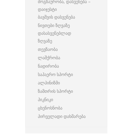
მოგზაურობა, დასვენება –
დაიჯესტი
ბავშვის დასვენება
ნივთები ზღვაზე
დასასვენებლად
ზღვაზე
თევზაობა
ლაშქრობა
ნადირობა
საჰაერო სპორტი
ალპინიზმი
ზამთრის სპორტი
პიკნიკი
ცხენოსნობა
პირველადი დახმარება