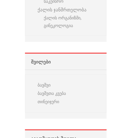
საკეისრო
ქალის ჯანმრთელობა
ქალის ორგანიზმი,
გინეკოლოგია
ᲨᲕᲘᲚᲔᲑᲘ
ბავშვი
ბავშვთა კვება
თინეიჯერი