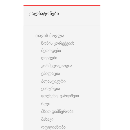
ᲥᲐᲚᲑᲐᲢᲝᲜᲔᲑᲘ
თავის მოვლა
წონის კორექვიის
მეთოდები
დიეტები
კოსმეტოლოგია
ეპილაცია
პლასტიკური
ქირურგია
ფიტნესი, ვარჯიშები
რუჯი
მზით დამწვრობა
მასაჟი
ოფლიანობა