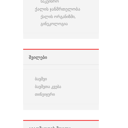
საკეისრო
ქალის ჯანმრთელობა
ქალის ორგანიზმი,
გინეკოლოგია
ᲨᲕᲘᲚᲔᲑᲘ
ბავშვი
ბავშვთა კვება
თინეიჯერი