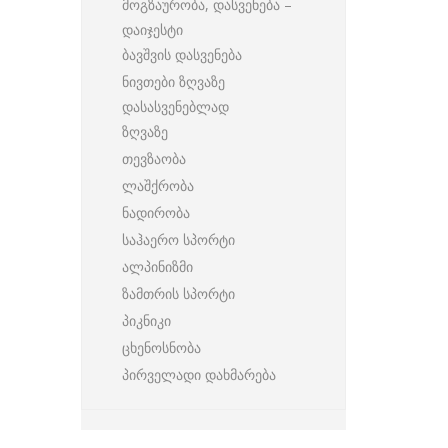
მოგზაურობა, დასვენება –
დაიჯესტი
ბავშვის დასვენება
ნივთები ზღვაზე
დასასვენებლად
ზღვაზე
თევზაობა
ლაშქრობა
ნადირობა
საჰაერო სპორტი
ალპინიზმი
ზამთრის სპორტი
პიკნიკი
ცხენოსნობა
პირველადი დახმარება