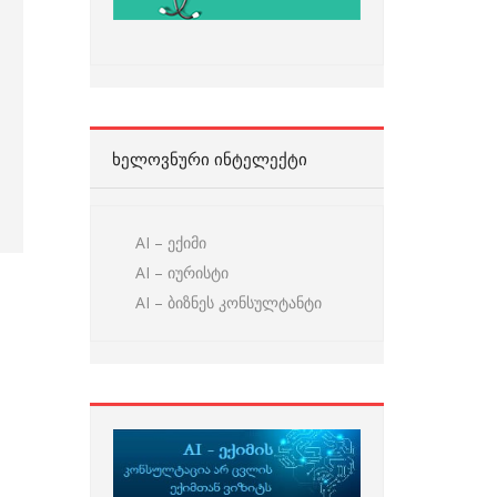
ᲮᲔᲚᲝᲕᲜᲣᲠᲘ ᲘᲜᲢᲔᲚᲔᲥᲢᲘ
AI – ექიმი
AI – იურისტი
AI – ბიზნეს კონსულტანტი