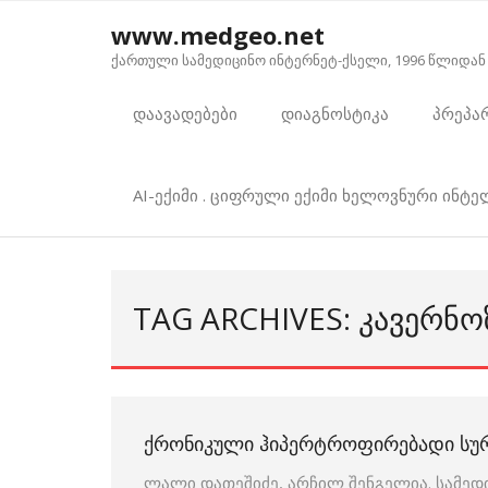
Skip
www.medgeo.net
to
ქართული სამედიცინო ინტერნეტ-ქსელი, 1996 წლიდან
content
დაავადებები
დიაგნოსტიკა
პრეპა
AI-ექიმი . ციფრული ექიმი ხელოვნური ინტ
TAG ARCHIVES: ᲙᲐᲕᲔᲠᲜ
ᲥᲠᲝᲜᲘᲙᲣᲚᲘ ᲰᲘᲞᲔᲠᲢᲠᲝᲤᲘᲠᲔᲑᲐᲓᲘ Ს
ლალი დათეშიძე, არჩილ შენგელია. სამედ