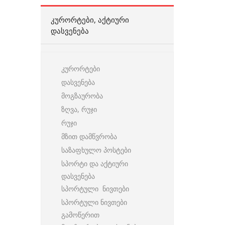
ᲙᲣᲠᲝᲠᲢᲔᲑᲘ, ᲐᲥᲢᲘᲣᲠᲘ
ᲓᲐᲡᲕᲔᲜᲔᲑᲐ
კურორტები
დასვენება
მოგზაურობა
ზღვა, რუჯი
რუჯი
მზით დამწვრობა
საზაფხულო პოსტები
სპორტი და აქტიური
დასვენება
სპორტული ნივთები
სპორტული ნივთები
გამოწერით