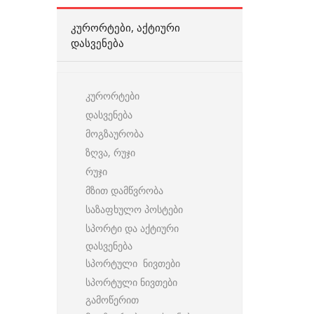
ᲙᲣᲠᲝᲠᲢᲔᲑᲘ, ᲐᲥᲢᲘᲣᲠᲘ
ᲓᲐᲡᲕᲔᲜᲔᲑᲐ
კურორტები
დასვენება
მოგზაურობა
ზღვა, რუჯი
რუჯი
მზით დამწვრობა
საზაფხულო პოსტები
სპორტი და აქტიური
დასვენება
სპორტული ნივთები
სპორტული ნივთები
გამოწერით