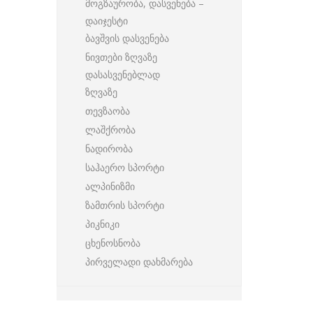
მოგზაურობა, დასვენება –
დაიჯესტი
ბავშვის დასვენება
ნივთები ზღვაზე
დასასვენებლად
ზღვაზე
თევზაობა
ლაშქრობა
ნადირობა
საჰაერო სპორტი
ალპინიზმი
ზამთრის სპორტი
პიკნიკი
ცხენოსნობა
პირველადი დახმარება