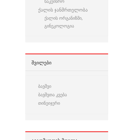
საკეისრო
ქალის ჯანმრთელობა
ქალის ორგანიზმი,
გინეკოლოგია
ᲨᲕᲘᲚᲔᲑᲘ
ბავშვი
ბავშვთა კვება
თინეიჯერი