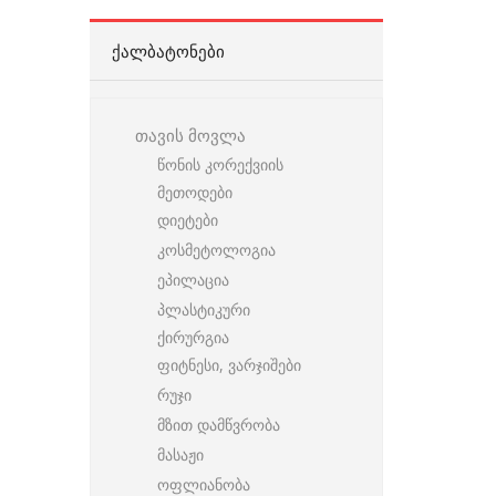
ᲥᲐᲚᲑᲐᲢᲝᲜᲔᲑᲘ
თავის მოვლა
წონის კორექვიის
მეთოდები
დიეტები
კოსმეტოლოგია
ეპილაცია
პლასტიკური
ქირურგია
ფიტნესი, ვარჯიშები
რუჯი
მზით დამწვრობა
მასაჟი
ოფლიანობა