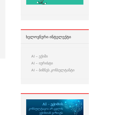
ᲮᲔᲚᲝᲕᲜᲣᲠᲘ ᲘᲜᲢᲔᲚᲔᲥᲢᲘ
AI – ექიმი
AI – იურისტი
AI – ბიზნეს კონსულტანტი