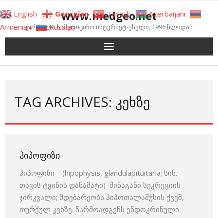
Skip
www.medgeo.net
English
Georgian
Turkish
Azerbaijani
to
Armenian
Russian
ქართული სამედიცინო ინტერნეტ-ქსელი, 1996 წლიდან
content
TAG ARCHIVES: ᲙᲔᲮᲖᲔ
ᲰᲘᲞᲝᲤᲘᲖᲘ
ჰიპოფიზი – (hipophysis, glandulapituitaria; სინ.:
თავის ტვინის დანამატი) შინაგანი სეკრეციის
ჯირკვალი; მდებარეობს ჰიპოთალამუსის ქვეშ,
თურქულ კეხზე. წარმოადგენს ენდოკრინული