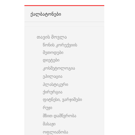
ᲥᲐᲚᲑᲐᲢᲝᲜᲔᲑᲘ
თავის მოვლა
წონის კორექვიის
მეთოდები
დიეტები
კოსმეტოლოგია
ეპილაცია
პლასტიკური
ქირურგია
ფიტნესი, ვარჯიშები
რუჯი
მზით დამწვრობა
მასაჟი
ოფლიანობა