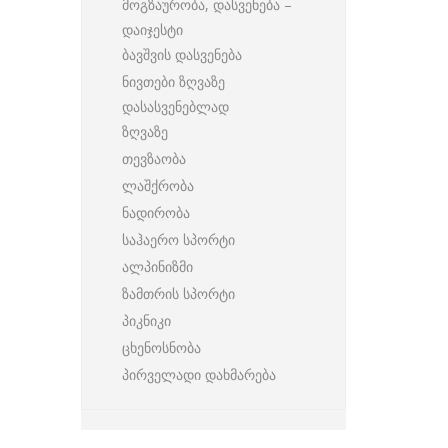
მოგზაურობა, დასვენება –
დაიჯესტი
ბავშვის დასვენება
ნივთები ზღვაზე
დასასვენებლად
ზღვაზე
თევზაობა
ლაშქრობა
ნადირობა
საჰაერო სპორტი
ალპინიზმი
ზამთრის სპორტი
პიკნიკი
ცხენოსნობა
პირველადი დახმარება