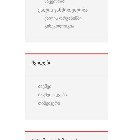
საკეისრო
ქალის ჯანმრთელობა
ქალის ორგანიზმი,
გინეკოლოგია
ᲨᲕᲘᲚᲔᲑᲘ
ბავშვი
ბავშვთა კვება
თინეიჯერი