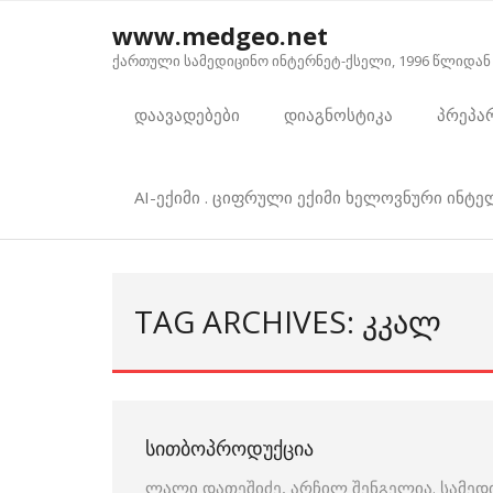
Skip
www.medgeo.net
to
ქართული სამედიცინო ინტერნეტ-ქსელი, 1996 წლიდან
content
დაავადებები
დიაგნოსტიკა
პრეპა
AI-ექიმი . ციფრული ექიმი ხელოვნური ინტ
TAG ARCHIVES: ᲙᲙᲐᲚ
ᲡᲘᲗᲑᲝᲞᲠᲝᲓᲣᲥᲪᲘᲐ
ლალი დათეშიძე, არჩილ შენგელია. სამედ