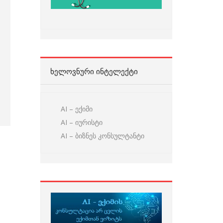
ᲮᲔᲚᲝᲕᲜᲣᲠᲘ ᲘᲜᲢᲔᲚᲔᲥᲢᲘ
AI – ექიმი
AI – იურისტი
AI – ბიზნეს კონსულტანტი