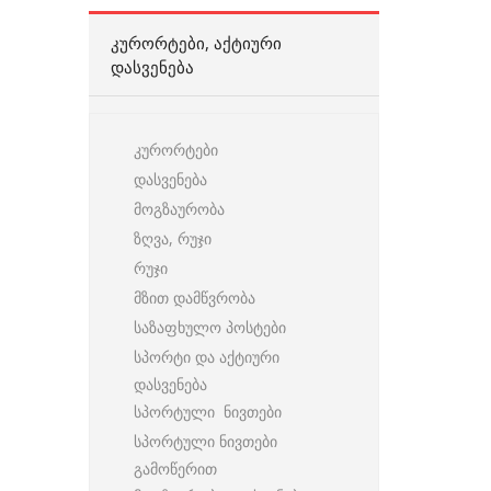
ᲙᲣᲠᲝᲠᲢᲔᲑᲘ, ᲐᲥᲢᲘᲣᲠᲘ
ᲓᲐᲡᲕᲔᲜᲔᲑᲐ
კურორტები
დასვენება
მოგზაურობა
ზღვა, რუჯი
რუჯი
მზით დამწვრობა
საზაფხულო პოსტები
სპორტი და აქტიური
დასვენება
სპორტული ნივთები
სპორტული ნივთები
გამოწერით